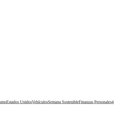
ismo
Estados Unidos
Vehículos
Semana Sostenible
Finanzas Personales
4