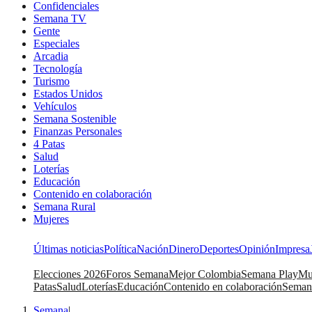
Confidenciales
Semana TV
Gente
Especiales
Arcadia
Tecnología
Turismo
Estados Unidos
Vehículos
Semana Sostenible
Finanzas Personales
4 Patas
Salud
Loterías
Educación
Contenido en colaboración
Semana Rural
Mujeres
Últimas noticias
Política
Nación
Dinero
Deportes
Opinión
Impresa
Elecciones 2026
Foros Semana
Mejor Colombia
Semana Play
Mu
Patas
Salud
Loterías
Educación
Contenido en colaboración
Seman
Semana
|