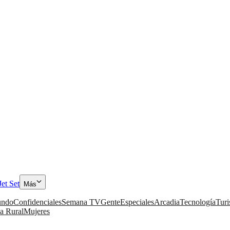
Jet Set
Más
ndo
Confidenciales
Semana TV
Gente
Especiales
Arcadia
Tecnología
Tur
a Rural
Mujeres