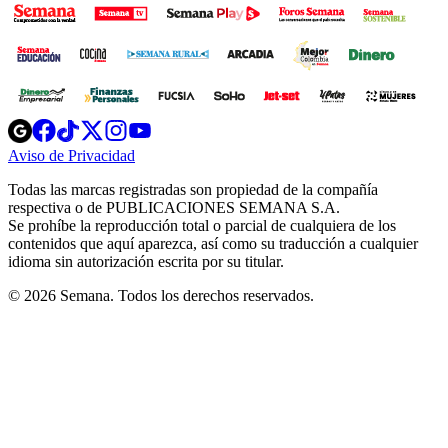
Opens
Opens
Opens
Opens
Opens
in
in
in
in
in
Aviso de Privacidad
Opens
new
new
new
new
new
in
window
window
window
window
window
Todas las marcas registradas son propiedad de la compañía
new
respectiva o de PUBLICACIONES SEMANA S.A.
window
Se prohíbe la reproducción total o parcial de cualquiera de los
contenidos que aquí aparezca, así como su traducción a cualquier
idioma sin autorización escrita por su titular.
© 2026 Semana. Todos los derechos reservados.