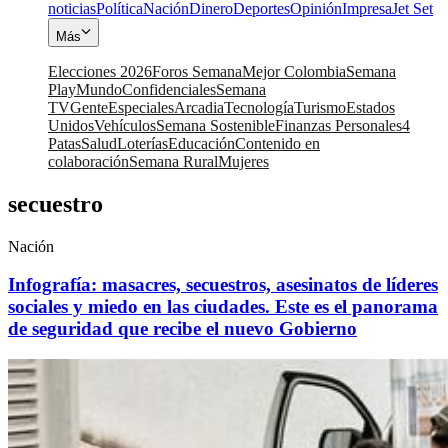
noticias
Política
Nación
Dinero
Deportes
Opinión
Impresa
Jet Set
Más
Elecciones 2026
Foros Semana
Mejor Colombia
Semana
Play
Mundo
Confidenciales
Semana
TV
Gente
Especiales
Arcadia
Tecnología
Turismo
Estados
Unidos
Vehículos
Semana Sostenible
Finanzas Personales
4
Patas
Salud
Loterías
Educación
Contenido en
colaboración
Semana Rural
Mujeres
secuestro
Nación
Infografía: masacres, secuestros, asesinatos de líderes
sociales y miedo en las ciudades. Este es el panorama
de seguridad que recibe el nuevo Gobierno