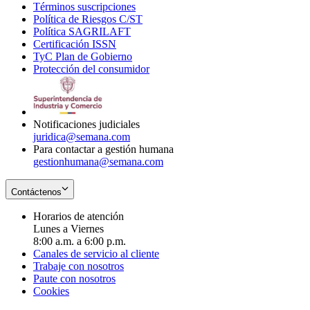
Términos suscripciones
new
Opens
in
Política de Riesgos C/ST
window
in
Opens
new
Política SAGRILAFT
Opens
new
in
window
Certificación ISSN
Opens
in
window
new
TyC Plan de Gobierno
in
new
Opens
window
Protección del consumidor
new
window
in
Opens
window
new
in
window
new
window
Notificaciones judiciales
juridica@semana.com
Para contactar a gestión humana
gestionhumana@semana.com
Contáctenos
Horarios de atención
Lunes a Viernes
8:00 a.m. a 6:00 p.m.
Canales de servicio al cliente
Trabaje con nosotros
Paute con nosotros
Cookies