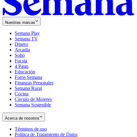
Nuestras marcas
Semana Play
Semana TV
Dinero
Arcadia
Soho
Opens
Fucsia
in
Opens
4 Patas
new
in
Educación
window
new
Foros Semana
window
Finanzas Personales
Semana Rural
Cocina
Círculo de Mujeres
Semana Sostenible
Acerca de nosotros
Términos de uso
Opens
Política de Tratamiento de Datos
in
Opens