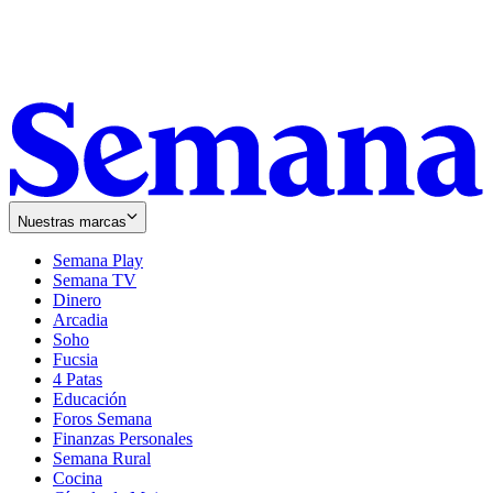
Nuestras marcas
Semana Play
Semana TV
Dinero
Arcadia
Soho
Opens
Fucsia
in
Opens
4 Patas
new
in
Educación
window
new
Foros Semana
window
Finanzas Personales
Semana Rural
Cocina