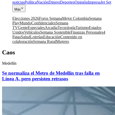
noticias
Política
Nación
Dinero
Deportes
Opinión
Impresa
Jet Set
Más
Elecciones 2026
Foros Semana
Mejor Colombia
Semana
Play
Mundo
Confidenciales
Semana
TV
Gente
Especiales
Arcadia
Tecnología
Turismo
Estados
Unidos
Vehículos
Semana Sostenible
Finanzas Personales
4
Patas
Salud
Loterías
Educación
Contenido en
colaboración
Semana Rural
Mujeres
Caos
Medellín
Se normaliza el Metro de Medellín tras falla en
Línea A, pero persisten retrasos