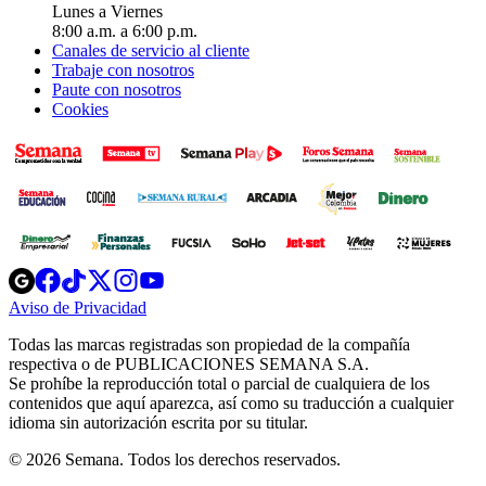
Lunes a Viernes
8:00 a.m. a 6:00 p.m.
Canales de servicio al cliente
Trabaje con nosotros
Paute con nosotros
Cookies
Opens
Opens
Opens
Opens
Opens
in
in
in
in
in
Aviso de Privacidad
Opens
new
new
new
new
new
in
window
window
window
window
window
Todas las marcas registradas son propiedad de la compañía
new
respectiva o de PUBLICACIONES SEMANA S.A.
window
Se prohíbe la reproducción total o parcial de cualquiera de los
contenidos que aquí aparezca, así como su traducción a cualquier
idioma sin autorización escrita por su titular.
© 2026 Semana. Todos los derechos reservados.