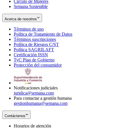
Círculo de Mujeres
Semana Sostenible
Acerca de nosotros
Términos de uso
Opens
Política de Tratamiento de Datos
in
Opens
Términos suscripciones
new
Opens
in
Política de Riesgos C/ST
window
in
Opens
new
Política SAGRILAFT
Opens
new
in
window
Certificación ISSN
Opens
in
window
new
TyC Plan de Gobierno
in
new
Opens
window
Protección del consumidor
new
window
in
Opens
window
new
in
window
new
window
Notificaciones judiciales
juridica@semana.com
Para contactar a gestión humana
gestionhumana@semana.com
Contáctenos
Horarios de atención