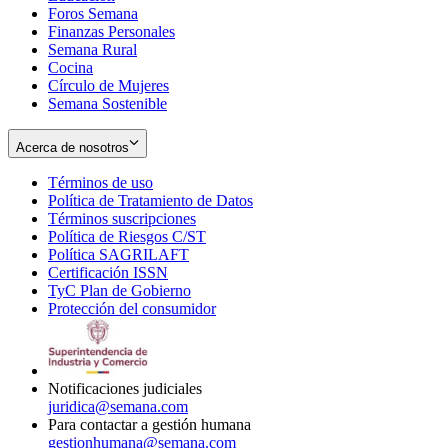
Foros Semana
window
Finanzas Personales
Semana Rural
Cocina
Círculo de Mujeres
Semana Sostenible
Acerca de nosotros
Términos de uso
Opens
Política de Tratamiento de Datos
in
Opens
Términos suscripciones
new
Opens
in
Política de Riesgos C/ST
window
in
Opens
new
Política SAGRILAFT
Opens
new
in
window
Certificación ISSN
Opens
in
window
new
TyC Plan de Gobierno
in
new
Opens
window
Protección del consumidor
new
window
in
Opens
window
new
in
window
new
window
Notificaciones judiciales
juridica@semana.com
Para contactar a gestión humana
gestionhumana@semana.com