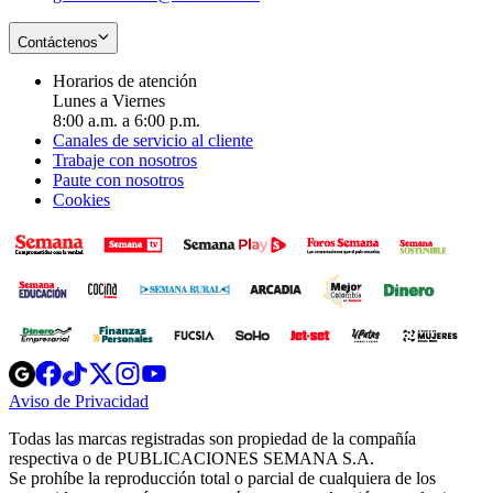
Contáctenos
Horarios de atención
Lunes a Viernes
8:00 a.m. a 6:00 p.m.
Canales de servicio al cliente
Trabaje con nosotros
Paute con nosotros
Cookies
Opens
Opens
Opens
Opens
Opens
in
in
in
in
in
Aviso de Privacidad
Opens
new
new
new
new
new
in
window
window
window
window
window
Todas las marcas registradas son propiedad de la compañía
new
respectiva o de PUBLICACIONES SEMANA S.A.
window
Se prohíbe la reproducción total o parcial de cualquiera de los