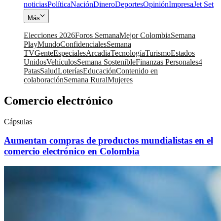
noticias
Política
Nación
Dinero
Deportes
Opinión
Impresa
Jet Set
Más
Elecciones 2026
Foros Semana
Mejor Colombia
Semana
Play
Mundo
Confidenciales
Semana
TV
Gente
Especiales
Arcadia
Tecnología
Turismo
Estados
Unidos
Vehículos
Semana Sostenible
Finanzas Personales
4
Patas
Salud
Loterías
Educación
Contenido en
colaboración
Semana Rural
Mujeres
Comercio electrónico
Cápsulas
Aumentan compras de productos mundialistas en el
comercio electrónico en Colombia