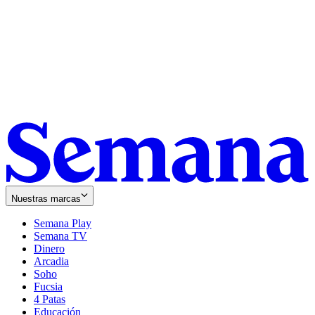
Nuestras marcas
Semana Play
Semana TV
Dinero
Arcadia
Soho
Opens
Fucsia
in
Opens
4 Patas
new
in
Educación
window
new