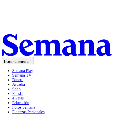
Nuestras marcas
Semana Play
Semana TV
Dinero
Arcadia
Soho
Opens
Fucsia
in
Opens
4 Patas
new
in
Educación
window
new
Foros Semana
window
Finanzas Personales