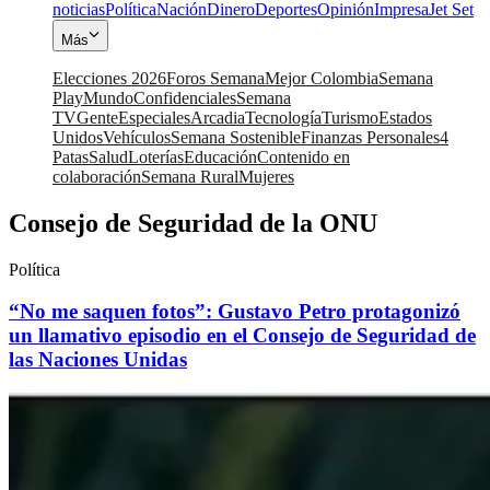
noticias
Política
Nación
Dinero
Deportes
Opinión
Impresa
Jet Set
Más
Elecciones 2026
Foros Semana
Mejor Colombia
Semana
Play
Mundo
Confidenciales
Semana
TV
Gente
Especiales
Arcadia
Tecnología
Turismo
Estados
Unidos
Vehículos
Semana Sostenible
Finanzas Personales
4
Patas
Salud
Loterías
Educación
Contenido en
colaboración
Semana Rural
Mujeres
Consejo de Seguridad de la ONU
Política
“No me saquen fotos”: Gustavo Petro protagonizó
un llamativo episodio en el Consejo de Seguridad de
las Naciones Unidas