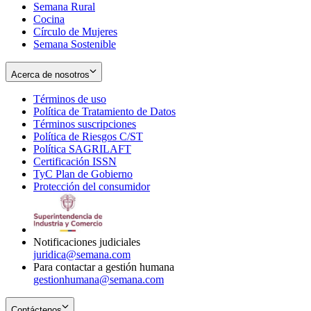
Semana Rural
Cocina
Círculo de Mujeres
Semana Sostenible
Acerca de nosotros
Términos de uso
Opens
Política de Tratamiento de Datos
in
Opens
Términos suscripciones
new
Opens
in
Política de Riesgos C/ST
window
in
Opens
new
Política SAGRILAFT
Opens
new
in
window
Certificación ISSN
Opens
in
window
new
TyC Plan de Gobierno
in
new
Opens
window
Protección del consumidor
new
window
in
Opens
window
new
in
window
new
window
Notificaciones judiciales
juridica@semana.com
Para contactar a gestión humana
gestionhumana@semana.com
Contáctenos