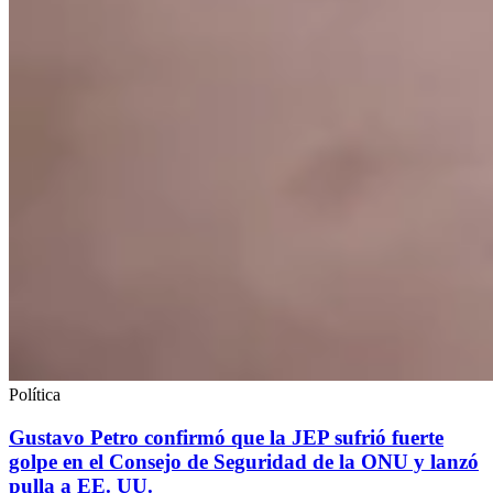
Política
Gustavo Petro confirmó que la JEP sufrió fuerte
golpe en el Consejo de Seguridad de la ONU y lanzó
pulla a EE. UU.