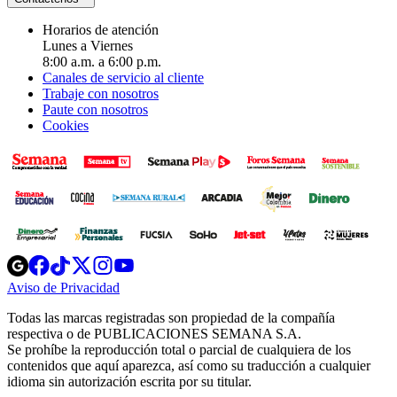
Horarios de atención
Lunes a Viernes
8:00 a.m. a 6:00 p.m.
Canales de servicio al cliente
Trabaje con nosotros
Paute con nosotros
Cookies
Opens
Opens
Opens
Opens
Opens
in
in
in
in
in
Aviso de Privacidad
Opens
new
new
new
new
new
in
window
window
window
window
window
Todas las marcas registradas son propiedad de la compañía
new
respectiva o de PUBLICACIONES SEMANA S.A.
window
Se prohíbe la reproducción total o parcial de cualquiera de los
contenidos que aquí aparezca, así como su traducción a cualquier
idioma sin autorización escrita por su titular.