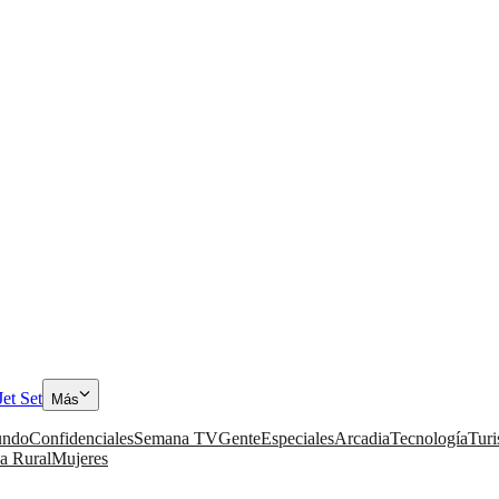
Jet Set
Más
ndo
Confidenciales
Semana TV
Gente
Especiales
Arcadia
Tecnología
Tur
a Rural
Mujeres