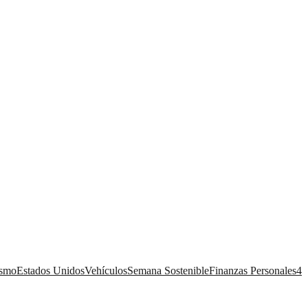
ismo
Estados Unidos
Vehículos
Semana Sostenible
Finanzas Personales
4