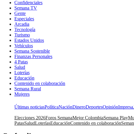
Confidenciales
Semana TV
Gente
Especiales
Arcadia
Tecnología
Turismo
Estados Unidos
Vehículos
Semana Sostenible
Finanzas Personales
4 Patas
Salud
Loterías
Educación
Contenido en colaboración
Semana Rural
Mujeres
Últimas noticias
Política
Nación
Dinero
Deportes
Opinión
Impresa
Elecciones 2026
Foros Semana
Mejor Colombia
Semana Play
Mu
Patas
Salud
Loterías
Educación
Contenido en colaboración
Seman