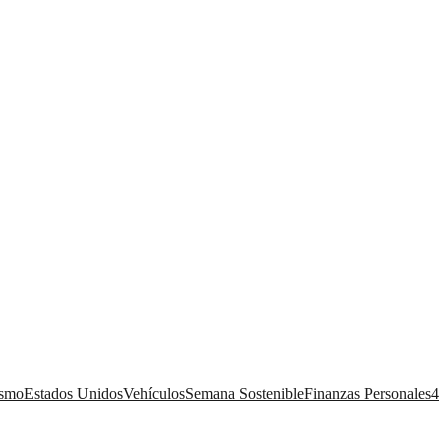
ismo
Estados Unidos
Vehículos
Semana Sostenible
Finanzas Personales
4