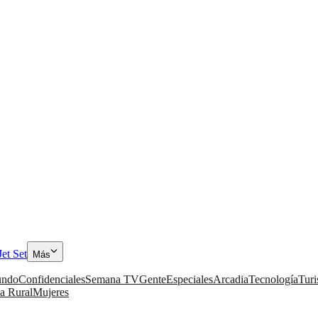
Jet Set
Más
ndo
Confidenciales
Semana TV
Gente
Especiales
Arcadia
Tecnología
Tur
a Rural
Mujeres