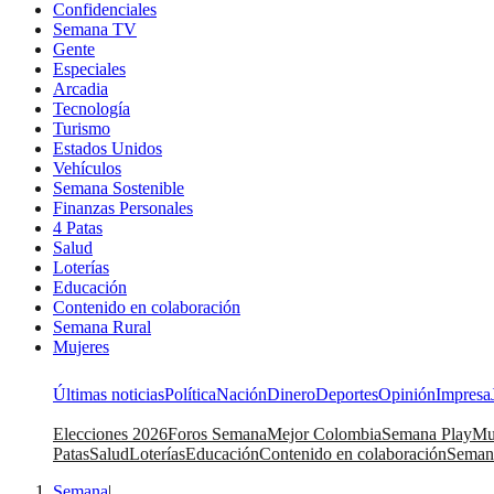
Confidenciales
Semana TV
Gente
Especiales
Arcadia
Tecnología
Turismo
Estados Unidos
Vehículos
Semana Sostenible
Finanzas Personales
4 Patas
Salud
Loterías
Educación
Contenido en colaboración
Semana Rural
Mujeres
Últimas noticias
Política
Nación
Dinero
Deportes
Opinión
Impresa
Elecciones 2026
Foros Semana
Mejor Colombia
Semana Play
Mu
Patas
Salud
Loterías
Educación
Contenido en colaboración
Seman
Semana
|