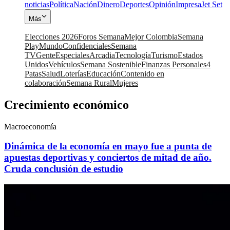
noticias
Política
Nación
Dinero
Deportes
Opinión
Impresa
Jet Set
Más
Elecciones 2026
Foros Semana
Mejor Colombia
Semana
Play
Mundo
Confidenciales
Semana
TV
Gente
Especiales
Arcadia
Tecnología
Turismo
Estados
Unidos
Vehículos
Semana Sostenible
Finanzas Personales
4
Patas
Salud
Loterías
Educación
Contenido en
colaboración
Semana Rural
Mujeres
Crecimiento económico
Macroeconomía
Dinámica de la economía en mayo fue a punta de
apuestas deportivas y conciertos de mitad de año.
Cruda conclusión de estudio