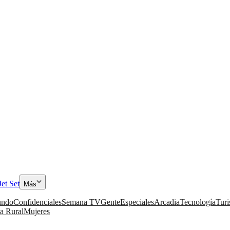
Jet Set
Más
ndo
Confidenciales
Semana TV
Gente
Especiales
Arcadia
Tecnología
Tur
a Rural
Mujeres