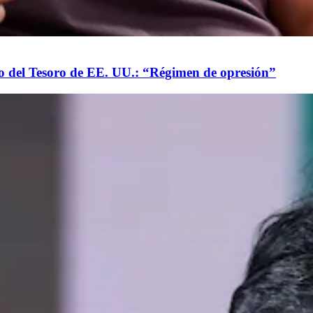
o del Tesoro de EE. UU.: “Régimen de opresión”