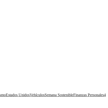
ismo
Estados Unidos
Vehículos
Semana Sostenible
Finanzas Personales
4