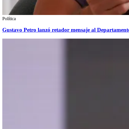
Política
Gustavo Petro lanzó retador mensaje al Departament