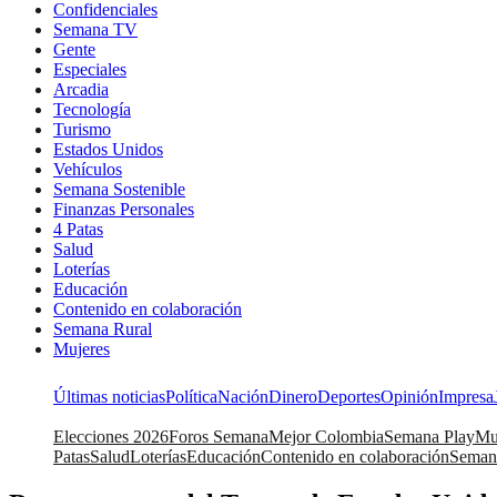
Confidenciales
Semana TV
Gente
Especiales
Arcadia
Tecnología
Turismo
Estados Unidos
Vehículos
Semana Sostenible
Finanzas Personales
4 Patas
Salud
Loterías
Educación
Contenido en colaboración
Semana Rural
Mujeres
Últimas noticias
Política
Nación
Dinero
Deportes
Opinión
Impresa
Elecciones 2026
Foros Semana
Mejor Colombia
Semana Play
Mu
Patas
Salud
Loterías
Educación
Contenido en colaboración
Seman