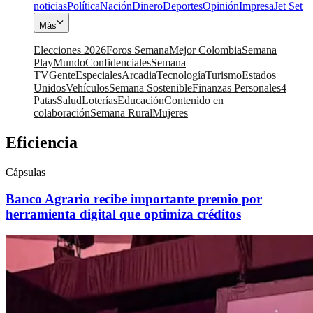
noticias
Política
Nación
Dinero
Deportes
Opinión
Impresa
Jet Set
Más
Elecciones 2026
Foros Semana
Mejor Colombia
Semana
Play
Mundo
Confidenciales
Semana
TV
Gente
Especiales
Arcadia
Tecnología
Turismo
Estados
Unidos
Vehículos
Semana Sostenible
Finanzas Personales
4
Patas
Salud
Loterías
Educación
Contenido en
colaboración
Semana Rural
Mujeres
Eficiencia
Cápsulas
Banco Agrario recibe importante premio por
herramienta digital que optimiza créditos