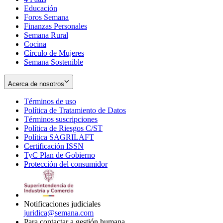
Educación
window
new
Foros Semana
window
Finanzas Personales
Semana Rural
Cocina
Círculo de Mujeres
Semana Sostenible
Acerca de nosotros
Términos de uso
Opens
Política de Tratamiento de Datos
in
Opens
Términos suscripciones
new
Opens
in
Política de Riesgos C/ST
window
in
Opens
new
Política SAGRILAFT
Opens
new
in
window
Certificación ISSN
Opens
in
window
new
TyC Plan de Gobierno
in
new
Opens
window
Protección del consumidor
new
window
in
Opens
window
new
in
window
new
window
Notificaciones judiciales
juridica@semana.com
Para contactar a gestión humana