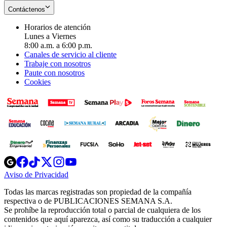
Contáctenos
Horarios de atención
Lunes a Viernes
8:00 a.m. a 6:00 p.m.
Canales de servicio al cliente
Trabaje con nosotros
Paute con nosotros
Cookies
Opens
Opens
Opens
Opens
Opens
in
in
in
in
in
Aviso de Privacidad
Opens
new
new
new
new
new
in
window
window
window
window
window
Todas las marcas registradas son propiedad de la compañía
new
respectiva o de PUBLICACIONES SEMANA S.A.
window
Se prohíbe la reproducción total o parcial de cualquiera de los
contenidos que aquí aparezca, así como su traducción a cualquier