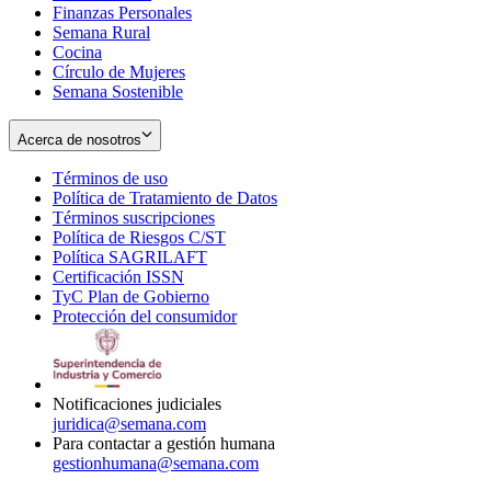
Finanzas Personales
Semana Rural
Cocina
Círculo de Mujeres
Semana Sostenible
Acerca de nosotros
Términos de uso
Opens
Política de Tratamiento de Datos
in
Opens
Términos suscripciones
new
Opens
in
Política de Riesgos C/ST
window
in
Opens
new
Política SAGRILAFT
Opens
new
in
window
Certificación ISSN
Opens
in
window
new
TyC Plan de Gobierno
in
new
Opens
window
Protección del consumidor
new
window
in
Opens
window
new
in
window
new
window
Notificaciones judiciales
juridica@semana.com
Para contactar a gestión humana
gestionhumana@semana.com