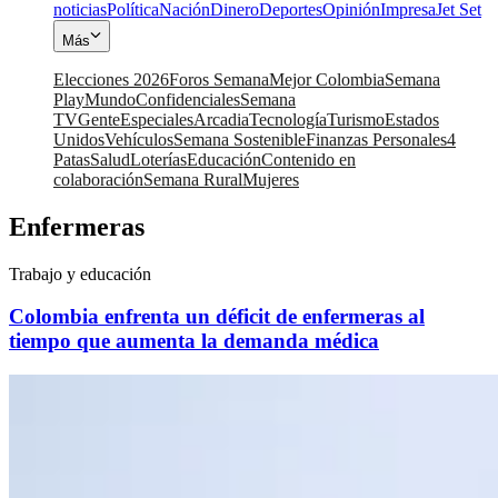
noticias
Política
Nación
Dinero
Deportes
Opinión
Impresa
Jet Set
Más
Elecciones 2026
Foros Semana
Mejor Colombia
Semana
Play
Mundo
Confidenciales
Semana
TV
Gente
Especiales
Arcadia
Tecnología
Turismo
Estados
Unidos
Vehículos
Semana Sostenible
Finanzas Personales
4
Patas
Salud
Loterías
Educación
Contenido en
colaboración
Semana Rural
Mujeres
Enfermeras
Trabajo y educación
Colombia enfrenta un déficit de enfermeras al
tiempo que aumenta la demanda médica