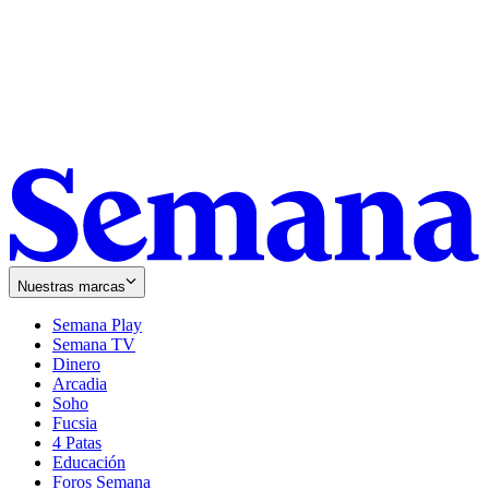
Nuestras marcas
Semana Play
Semana TV
Dinero
Arcadia
Soho
Opens
Fucsia
in
Opens
4 Patas
new
in
Educación
window
new
Foros Semana
window