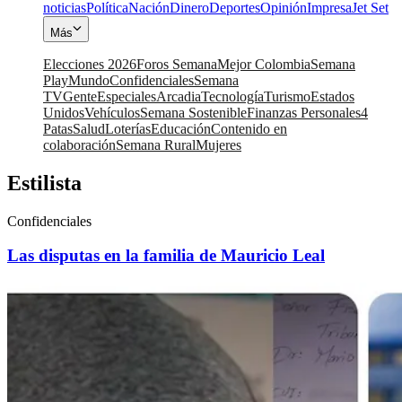
noticias
Política
Nación
Dinero
Deportes
Opinión
Impresa
Jet Set
Más
Elecciones 2026
Foros Semana
Mejor Colombia
Semana
Play
Mundo
Confidenciales
Semana
TV
Gente
Especiales
Arcadia
Tecnología
Turismo
Estados
Unidos
Vehículos
Semana Sostenible
Finanzas Personales
4
Patas
Salud
Loterías
Educación
Contenido en
colaboración
Semana Rural
Mujeres
Estilista
Confidenciales
Las disputas en la familia de Mauricio Leal