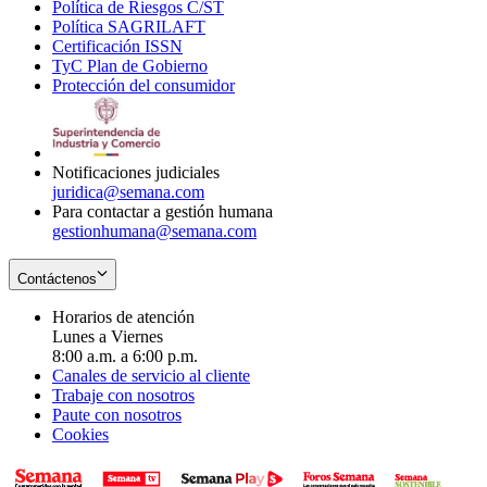
Política de Riesgos C/ST
window
in
Opens
new
Política SAGRILAFT
Opens
new
in
window
Certificación ISSN
Opens
in
window
new
TyC Plan de Gobierno
in
new
Opens
window
Protección del consumidor
new
window
in
Opens
window
new
in
window
new
window
Notificaciones judiciales
juridica@semana.com
Para contactar a gestión humana
gestionhumana@semana.com
Contáctenos
Horarios de atención
Lunes a Viernes
8:00 a.m. a 6:00 p.m.
Canales de servicio al cliente
Trabaje con nosotros
Paute con nosotros
Cookies