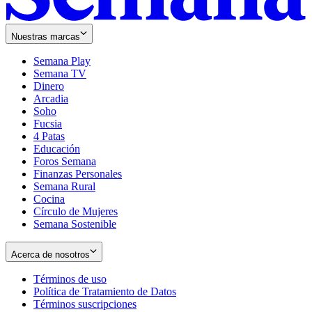
Nuestras marcas
Semana Play
Semana TV
Dinero
Arcadia
Soho
Opens
Fucsia
in
Opens
4 Patas
new
in
Educación
window
new
Foros Semana
window
Finanzas Personales
Semana Rural
Cocina
Círculo de Mujeres
Semana Sostenible
Acerca de nosotros
Términos de uso
Opens
Política de Tratamiento de Datos
in
Opens
Términos suscripciones
new
Opens
in