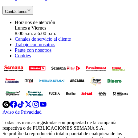
Contáctenos
Horarios de atención
Lunes a Viernes
8:00 a.m. a 6:00 p.m.
Canales de servicio al cliente
Trabaje con nosotros
Paute con nosotros
Cookies
Opens
Opens
Opens
Opens
Opens
in
in
in
in
in
Aviso de Privacidad
Opens
new
new
new
new
new
in
window
window
window
window
window
Todas las marcas registradas son propiedad de la compañía
new
respectiva o de PUBLICACIONES SEMANA S.A.
window
Se prohíbe la reproducción total o parcial de cualquiera de los