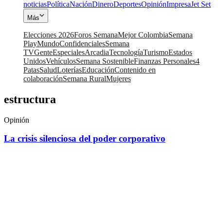
noticias
Política
Nación
Dinero
Deportes
Opinión
Impresa
Jet Set
Más
Elecciones 2026
Foros Semana
Mejor Colombia
Semana
Play
Mundo
Confidenciales
Semana
TV
Gente
Especiales
Arcadia
Tecnología
Turismo
Estados
Unidos
Vehículos
Semana Sostenible
Finanzas Personales
4
Patas
Salud
Loterías
Educación
Contenido en
colaboración
Semana Rural
Mujeres
estructura
Opinión
La crisis silenciosa del poder corporativo