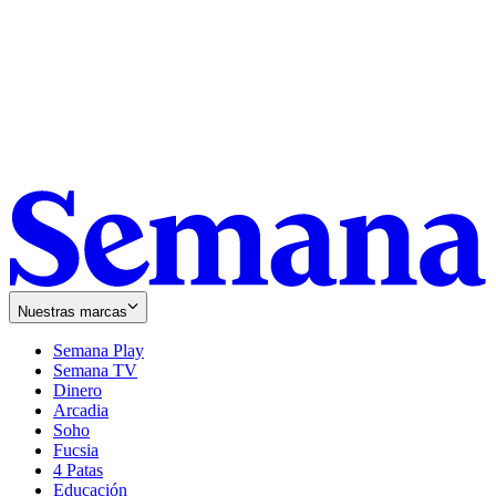
Nuestras marcas
Semana Play
Semana TV
Dinero
Arcadia
Soho
Opens
Fucsia
in
Opens
4 Patas
new
in
Educación
window
new