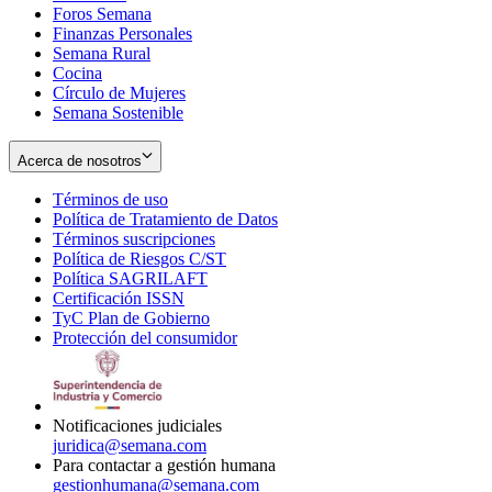
Foros Semana
window
Finanzas Personales
Semana Rural
Cocina
Círculo de Mujeres
Semana Sostenible
Acerca de nosotros
Términos de uso
Opens
Política de Tratamiento de Datos
in
Opens
Términos suscripciones
new
Opens
in
Política de Riesgos C/ST
window
in
Opens
new
Política SAGRILAFT
Opens
new
in
window
Certificación ISSN
Opens
in
window
new
TyC Plan de Gobierno
in
new
Opens
window
Protección del consumidor
new
window
in
Opens
window
new
in
window
new
window
Notificaciones judiciales
juridica@semana.com
Para contactar a gestión humana
gestionhumana@semana.com