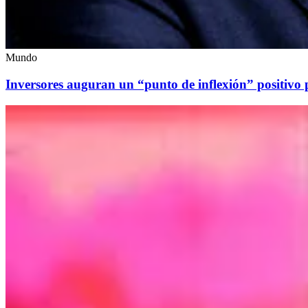
Mundo
Inversores auguran un “punto de inflexión” positivo 