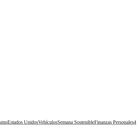
ismo
Estados Unidos
Vehículos
Semana Sostenible
Finanzas Personales
4