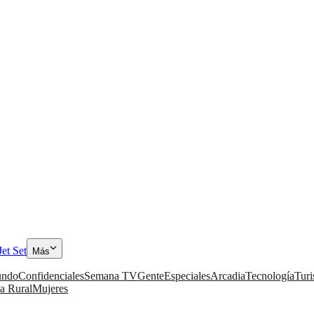
Jet Set
Más
ndo
Confidenciales
Semana TV
Gente
Especiales
Arcadia
Tecnología
Tur
a Rural
Mujeres