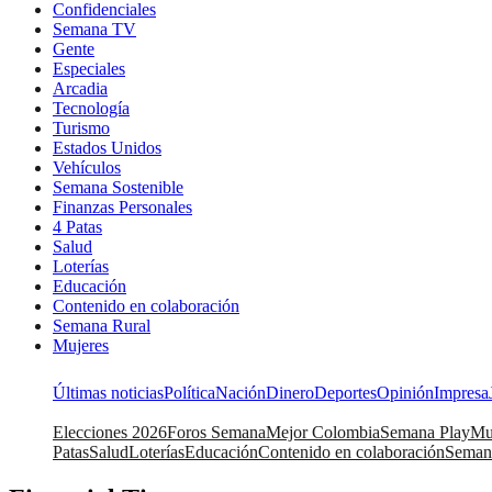
Confidenciales
Semana TV
Gente
Especiales
Arcadia
Tecnología
Turismo
Estados Unidos
Vehículos
Semana Sostenible
Finanzas Personales
4 Patas
Salud
Loterías
Educación
Contenido en colaboración
Semana Rural
Mujeres
Últimas noticias
Política
Nación
Dinero
Deportes
Opinión
Impresa
Elecciones 2026
Foros Semana
Mejor Colombia
Semana Play
Mu
Patas
Salud
Loterías
Educación
Contenido en colaboración
Seman