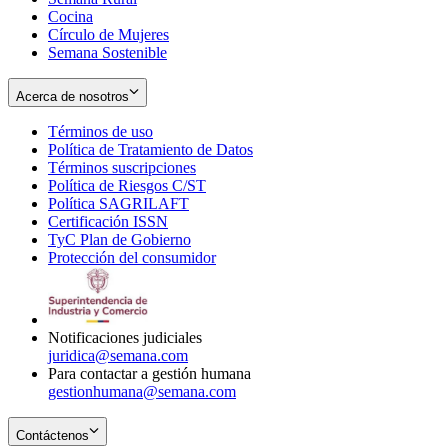
Cocina
Círculo de Mujeres
Semana Sostenible
Acerca de nosotros
Términos de uso
Opens
Política de Tratamiento de Datos
in
Opens
Términos suscripciones
new
Opens
in
Política de Riesgos C/ST
window
in
Opens
new
Política SAGRILAFT
Opens
new
in
window
Certificación ISSN
Opens
in
window
new
TyC Plan de Gobierno
in
new
Opens
window
Protección del consumidor
new
window
in
Opens
window
new
in
window
new
window
Notificaciones judiciales
juridica@semana.com
Para contactar a gestión humana
gestionhumana@semana.com
Contáctenos