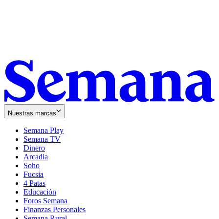
Nuestras marcas
Semana Play
Semana TV
Dinero
Arcadia
Soho
Opens
Fucsia
in
Opens
4 Patas
new
in
Educación
window
new
Foros Semana
window
Finanzas Personales
Semana Rural