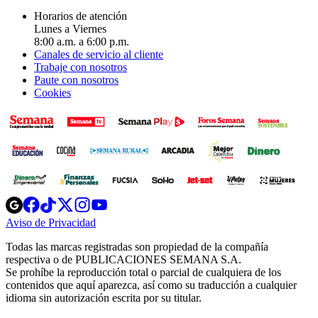
Horarios de atención
Lunes a Viernes
8:00 a.m. a 6:00 p.m.
Canales de servicio al cliente
Trabaje con nosotros
Paute con nosotros
Cookies
Opens
Opens
Opens
Opens
Opens
in
in
in
in
in
Aviso de Privacidad
Opens
new
new
new
new
new
in
window
window
window
window
window
Todas las marcas registradas son propiedad de la compañía
new
respectiva o de PUBLICACIONES SEMANA S.A.
window
Se prohíbe la reproducción total o parcial de cualquiera de los
contenidos que aquí aparezca, así como su traducción a cualquier
idioma sin autorización escrita por su titular.