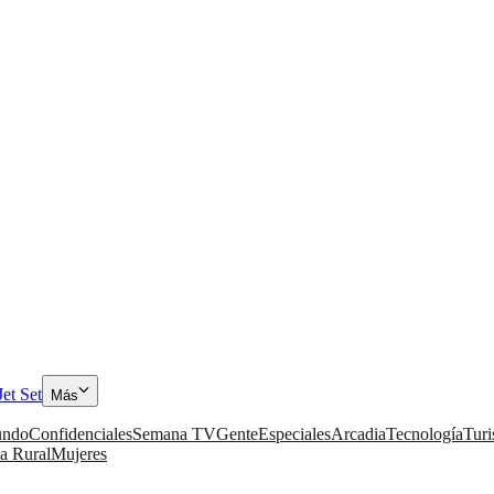
Jet Set
Más
ndo
Confidenciales
Semana TV
Gente
Especiales
Arcadia
Tecnología
Tur
a Rural
Mujeres