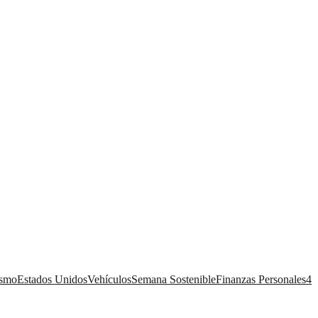
ismo
Estados Unidos
Vehículos
Semana Sostenible
Finanzas Personales
4