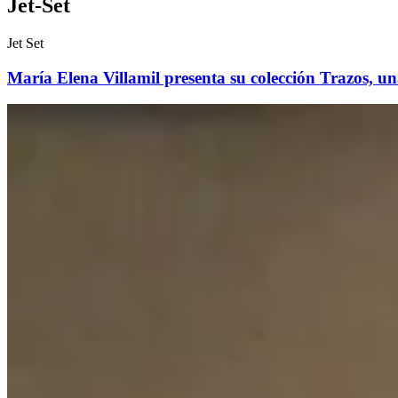
Jet-Set
Jet Set
María Elena Villamil presenta su colección Trazos, un