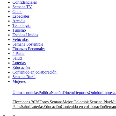
Confidenciales
Semana TV
Gente
Especiales
Arcadia
Tecnología
Turismo
Estados Unidos
Vehículos
Semana Sostenible
Finanzas Personales
4 Patas
Salud
Loterías
Educación
Contenido en colaboración
Semana Rural
Mujeres
Últimas noticias
Política
Nación
Dinero
Deportes
Opinión
Impresa
Elecciones 2026
Foros Semana
Mejor Colombia
Semana Play
Mu
Patas
Salud
Loterías
Educación
Contenido en colaboración
Seman