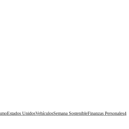
ismo
Estados Unidos
Vehículos
Semana Sostenible
Finanzas Personales
4