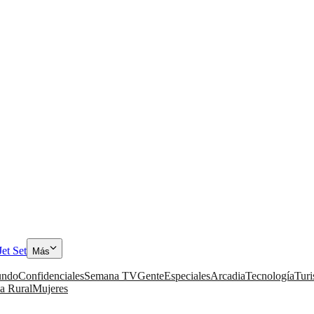
Jet Set
Más
ndo
Confidenciales
Semana TV
Gente
Especiales
Arcadia
Tecnología
Tur
a Rural
Mujeres