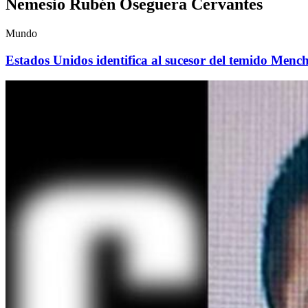
Nemesio Rubén Oseguera Cervantes
Mundo
Estados Unidos identifica al sucesor del temido Menc