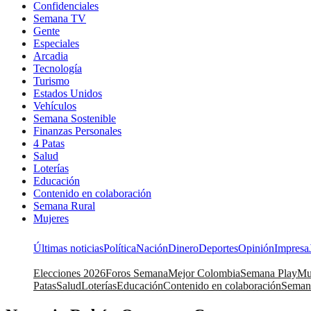
Confidenciales
Semana TV
Gente
Especiales
Arcadia
Tecnología
Turismo
Estados Unidos
Vehículos
Semana Sostenible
Finanzas Personales
4 Patas
Salud
Loterías
Educación
Contenido en colaboración
Semana Rural
Mujeres
Últimas noticias
Política
Nación
Dinero
Deportes
Opinión
Impresa
Elecciones 2026
Foros Semana
Mejor Colombia
Semana Play
Mu
Patas
Salud
Loterías
Educación
Contenido en colaboración
Seman