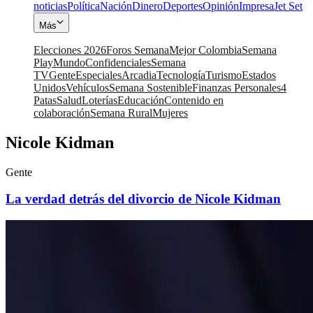
noticias
Política
Nación
Dinero
Deportes
Opinión
Impresa
Jet Set
Más
Elecciones 2026
Foros Semana
Mejor Colombia
Semana
Play
Mundo
Confidenciales
Semana
TV
Gente
Especiales
Arcadia
Tecnología
Turismo
Estados
Unidos
Vehículos
Semana Sostenible
Finanzas Personales
4
Patas
Salud
Loterías
Educación
Contenido en
colaboración
Semana Rural
Mujeres
Nicole Kidman
Gente
La verdad detrás del divorcio de Nicole Kidman