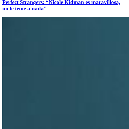
Perfect Strangers: “Nicole Kidman es maravillosa,
no le teme a nada”