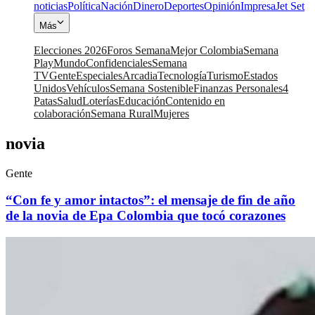
noticias
Política
Nación
Dinero
Deportes
Opinión
Impresa
Jet Set
Más
Elecciones 2026
Foros Semana
Mejor Colombia
Semana
Play
Mundo
Confidenciales
Semana
TV
Gente
Especiales
Arcadia
Tecnología
Turismo
Estados
Unidos
Vehículos
Semana Sostenible
Finanzas Personales
4
Patas
Salud
Loterías
Educación
Contenido en
colaboración
Semana Rural
Mujeres
novia
Gente
“Con fe y amor intactos”: el mensaje de fin de año
de la novia de Epa Colombia que tocó corazones