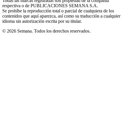
Todas las marcas registradas son propiedad de la compañía
new
respectiva o de PUBLICACIONES SEMANA S.A.
window
Se prohíbe la reproducción total o parcial de cualquiera de los
contenidos que aquí aparezca, así como su traducción a cualquier
idioma sin autorización escrita por su titular.
© 2026 Semana. Todos los derechos reservados.