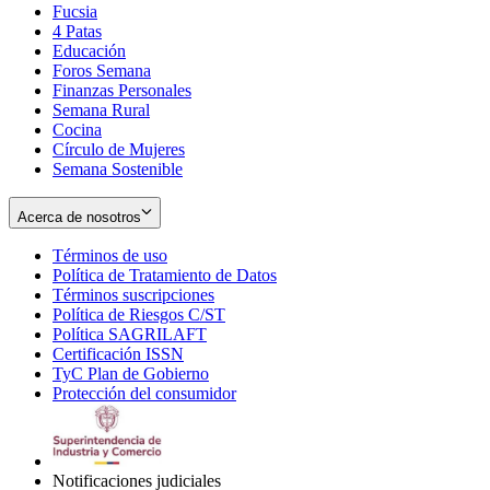
Fucsia
in
Opens
4 Patas
new
in
Educación
window
new
Foros Semana
window
Finanzas Personales
Semana Rural
Cocina
Círculo de Mujeres
Semana Sostenible
Acerca de nosotros
Términos de uso
Opens
Política de Tratamiento de Datos
in
Opens
Términos suscripciones
new
Opens
in
Política de Riesgos C/ST
window
in
Opens
new
Política SAGRILAFT
Opens
new
in
window
Certificación ISSN
Opens
in
window
new
TyC Plan de Gobierno
in
new
Opens
window
Protección del consumidor
new
window
in
Opens
window
new
in
window
new
window
Notificaciones judiciales