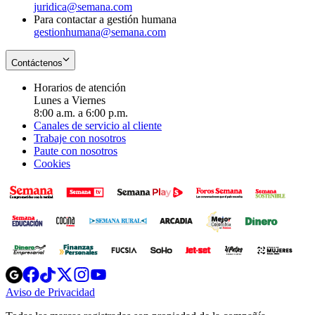
juridica@semana.com
Para contactar a gestión humana
gestionhumana@semana.com
Contáctenos
Horarios de atención
Lunes a Viernes
8:00 a.m. a 6:00 p.m.
Canales de servicio al cliente
Trabaje con nosotros
Paute con nosotros
Cookies
Opens
Opens
Opens
Opens
Opens
in
in
in
in
in
Aviso de Privacidad
Opens
new
new
new
new
new
in
window
window
window
window
window