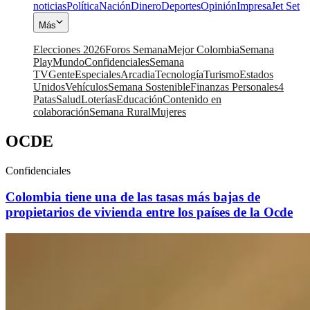
noticias
Política
Nación
Dinero
Deportes
Opinión
Impresa
Jet Set
Más
Elecciones 2026
Foros Semana
Mejor Colombia
Semana
Play
Mundo
Confidenciales
Semana
TV
Gente
Especiales
Arcadia
Tecnología
Turismo
Estados
Unidos
Vehículos
Semana Sostenible
Finanzas Personales
4
Patas
Salud
Loterías
Educación
Contenido en
colaboración
Semana Rural
Mujeres
OCDE
Confidenciales
Colombia tiene una de las tasas más bajas de
propietarios de vivienda entre los países de la Ocde