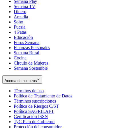
Semana Play
Semana TV
Dinero
Arcadia
Soho
Opens
Fucsia
in
Opens
4 Patas
new
in
Educación
window
new
Foros Semana
window
Finanzas Personales
Semana Rural
Cocina
Círculo de Mujeres
Semana Sostenible
Acerca de nosotros
Términos de uso
Opens
Política de Tratamiento de Datos
in
Opens
Términos suscripciones
new
Opens
in
Política de Riesgos C/ST
window
in
Opens
new
Política SAGRILAFT
Opens
new
in
window
Certificación ISSN
Opens
in
window
new
TyC Plan de Gobierno
in
new
Opens
window
Protección del consumidor
new
window
in
Opens