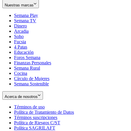
Nuestras marcas
Semana Play
Semana TV
Dinero
Arcadia
Soho
Opens
Fucsia
in
Opens
4 Patas
new
in
Educación
window
new
Foros Semana
window
Finanzas Personales
Semana Rural
Cocina
Círculo de Mujeres
Semana Sostenible
Acerca de nosotros
Términos de uso
Opens
Política de Tratamiento de Datos
in
Opens
Términos suscripciones
new
Opens
in
Política de Riesgos C/ST
window
in
Opens
new
Política SAGRILAFT
Opens
new
in
window