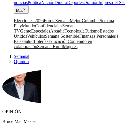
noticias
Política
Nación
Dinero
Deportes
Opinión
Impresa
Jet Set
Más
Elecciones 2026
Foros Semana
Mejor Colombia
Semana
Play
Mundo
Confidenciales
Semana
TV
Gente
Especiales
Arcadia
Tecnología
Turismo
Estados
Unidos
Vehículos
Semana Sostenible
Finanzas Personales
4
Patas
Salud
Loterías
Educación
Contenido en
colaboración
Semana Rural
Mujeres
Semana
|
Opinión
OPINIÓN
Bruce Mac Master