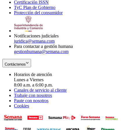
Certificación ISSN
Opens
in
window
new
TyC Plan de Gobierno
in
new
Opens
window
Protección del consumidor
new
window
in
Opens
window
new
in
window
new
window
Notificaciones judiciales
juridica@semana.com
Para contactar a gestión humana
gestionhumana@semana.com
Contáctenos
Horarios de atención
Lunes a Viernes
8:00 a.m. a 6:00 p.m.
Canales de servicio al cliente
Trabaje con nosotros
Paute con nosotros
Cookies