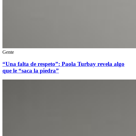
Gente
“Una falta de respeto”: Paola Turbay revela algo
que le “saca la piedra”