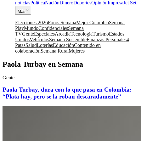
noticias
Política
Nación
Dinero
Deportes
Opinión
Impresa
Jet Set
Más
Elecciones 2026
Foros Semana
Mejor Colombia
Semana
Play
Mundo
Confidenciales
Semana
TV
Gente
Especiales
Arcadia
Tecnología
Turismo
Estados
Unidos
Vehículos
Semana Sostenible
Finanzas Personales
4
Patas
Salud
Loterías
Educación
Contenido en
colaboración
Semana Rural
Mujeres
Paola Turbay en Semana
Gente
Paola Turbay, dura con lo que pasa en Colombia:
“Plata hay, pero se la roban descaradamente”