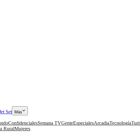
Jet Set
Más
ndo
Confidenciales
Semana TV
Gente
Especiales
Arcadia
Tecnología
Tur
a Rural
Mujeres