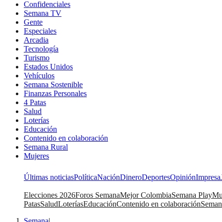
Confidenciales
Semana TV
Gente
Especiales
Arcadia
Tecnología
Turismo
Estados Unidos
Vehículos
Semana Sostenible
Finanzas Personales
4 Patas
Salud
Loterías
Educación
Contenido en colaboración
Semana Rural
Mujeres
Últimas noticias
Política
Nación
Dinero
Deportes
Opinión
Impresa
Elecciones 2026
Foros Semana
Mejor Colombia
Semana Play
Mu
Patas
Salud
Loterías
Educación
Contenido en colaboración
Seman
Semana
|