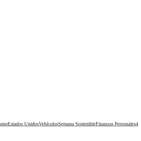
ismo
Estados Unidos
Vehículos
Semana Sostenible
Finanzas Personales
4