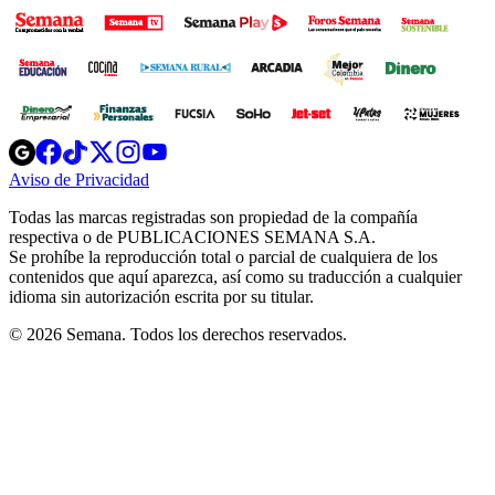
Opens
Opens
Opens
Opens
Opens
in
in
in
in
in
Aviso de Privacidad
Opens
new
new
new
new
new
in
window
window
window
window
window
Todas las marcas registradas son propiedad de la compañía
new
respectiva o de PUBLICACIONES SEMANA S.A.
window
Se prohíbe la reproducción total o parcial de cualquiera de los
contenidos que aquí aparezca, así como su traducción a cualquier
idioma sin autorización escrita por su titular.
© 2026 Semana. Todos los derechos reservados.