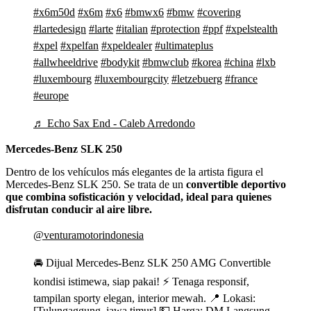
#x6m50d
#x6m
#x6
#bmwx6
#bmw
#covering
#lartedesign
#larte
#italian
#protection
#ppf
#xpelstealth
#xpel
#xpelfan
#xpeldealer
#ultimateplus
#allwheeldrive
#bodykit
#bmwclub
#korea
#china
#lxb
#luxembourg
#luxembourgcity
#letzebuerg
#france
#europe
♬ Echo Sax End - Caleb Arredondo
Mercedes-Benz SLK 250
Dentro de los vehículos más elegantes de la artista figura el
Mercedes-Benz SLK 250. Se trata de un
convertible deportivo
que combina sofisticación y velocidad, ideal para quienes
disfrutan conducir al aire libre.
@venturamotorindonesia
🚘 Dijual Mercedes-Benz SLK 250 AMG Convertible
kondisi istimewa, siap pakai! ⚡ Tenaga responsif,
tampilan sporty elegan, interior mewah. 📍 Lokasi:
[Tulungaggung, jawa timur] 💵 Harga: DM Langsung