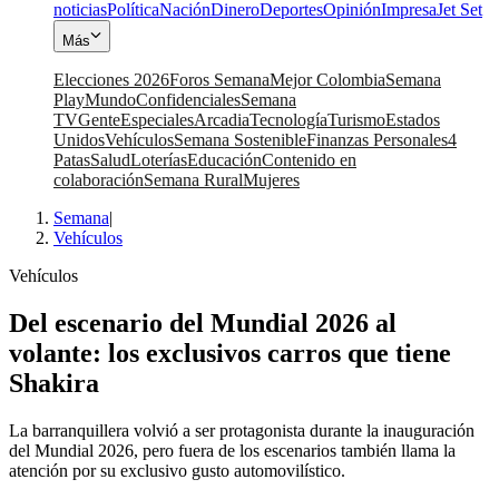
noticias
Política
Nación
Dinero
Deportes
Opinión
Impresa
Jet Set
Más
Elecciones 2026
Foros Semana
Mejor Colombia
Semana
Play
Mundo
Confidenciales
Semana
TV
Gente
Especiales
Arcadia
Tecnología
Turismo
Estados
Unidos
Vehículos
Semana Sostenible
Finanzas Personales
4
Patas
Salud
Loterías
Educación
Contenido en
colaboración
Semana Rural
Mujeres
Semana
|
Vehículos
Vehículos
Del escenario del Mundial 2026 al
volante: los exclusivos carros que tiene
Shakira
La barranquillera volvió a ser protagonista durante la inauguración
del Mundial 2026, pero fuera de los escenarios también llama la
atención por su exclusivo gusto automovilístico.