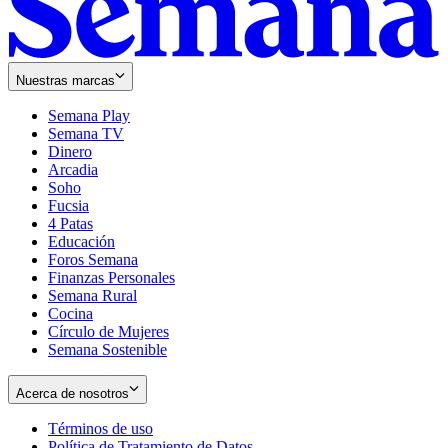
Nuestras marcas
Semana Play
Semana TV
Dinero
Arcadia
Soho
Opens
Fucsia
in
Opens
4 Patas
new
in
Educación
window
new
Foros Semana
window
Finanzas Personales
Semana Rural
Cocina
Círculo de Mujeres
Semana Sostenible
Acerca de nosotros
Términos de uso
Opens
Política de Tratamiento de Datos
in
Opens