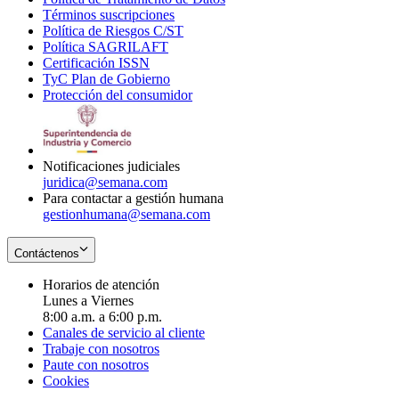
Términos suscripciones
new
Opens
in
Política de Riesgos C/ST
window
in
Opens
new
Política SAGRILAFT
Opens
new
in
window
Certificación ISSN
Opens
in
window
new
TyC Plan de Gobierno
in
new
Opens
window
Protección del consumidor
new
window
in
Opens
window
new
in
window
new
window
Notificaciones judiciales
juridica@semana.com
Para contactar a gestión humana
gestionhumana@semana.com
Contáctenos
Horarios de atención
Lunes a Viernes
8:00 a.m. a 6:00 p.m.
Canales de servicio al cliente
Trabaje con nosotros
Paute con nosotros
Cookies