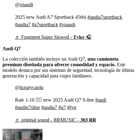
@vnaudi
2025 new Audi A7 Sportback 45tfsi
#audia7sportback
#audia7
#a7sportback
#vnaudi
♬ Fragment Super Slowed - 𝐓𝐲𝐥𝐞𝐫 🎧
Audi Q7
La colección también incluye un Audi Q7,
una camioneta
premium diseñada para ofrecer comodidad y espacio.
Este
modelo destaca por sus sistemas de seguridad, tecnología de última
generación y capacidad para viajes familiares.
@luxurycar4u
Rate 1-10 ❤️‍🔥 new 2025 Audi Q7 S-line
#audi
#audiq7sline
#audiq7
#q7
#fyp
♬ original sound - ЯRMUSIC - 𝟑𝟎𝟑 𝐑𝐑