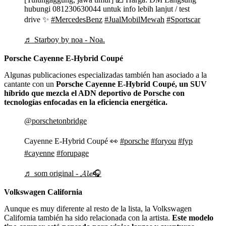
hubungi 081230630044 untuk info lebih lanjut / test
drive ✨
#MercedesBenz
#JualMobilMewah
#Sportscar
♬ Starboy by noa - Noa.
Porsche Cayenne E-Hybrid Coupé
Algunas publicaciones especializadas también han asociado a la
cantante con un
Porsche Cayenne E-Hybrid Coupé, un SUV
híbrido que mezcla el ADN deportivo de Porsche con
tecnologías enfocadas en la eficiencia energética.
@porschetonbridge
Cayenne E-Hybrid Coupé 👀
#porsche
#foryou
#fyp
#cayenne
#forupage
♬ som original - 𝓐𝓵𝓮🎧
Volkswagen California
Aunque es muy diferente al resto de la lista, la Volkswagen
California también ha sido relacionada con la artista.
Este modelo