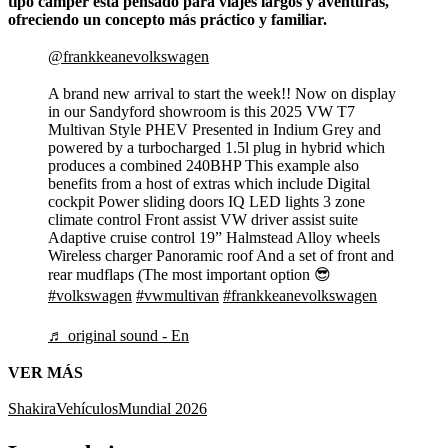
tipo camper está pensado para viajes largos y aventuras,
ofreciendo un concepto más práctico y familiar.
@frankkeanevolkswagen
A brand new arrival to start the week!! Now on display
in our Sandyford showroom is this 2025 VW T7
Multivan Style PHEV Presented in Indium Grey and
powered by a turbocharged 1.5l plug in hybrid which
produces a combined 240BHP This example also
benefits from a host of extras which include Digital
cockpit Power sliding doors IQ LED lights 3 zone
climate control Front assist VW driver assist suite
Adaptive cruise control 19” Halmstead Alloy wheels
Wireless charger Panoramic roof And a set of front and
rear mudflaps (The most important option 😎
#volkswagen
#vwmultivan
#frankkeanevolkswagen
♬ original sound - En
VER MÁS
Shakira
Vehículos
Mundial 2026