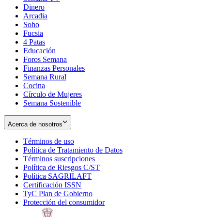
Dinero
Arcadia
Soho
Opens
Fucsia
in
Opens
4 Patas
new
in
Educación
window
new
Foros Semana
window
Finanzas Personales
Semana Rural
Cocina
Círculo de Mujeres
Semana Sostenible
Acerca de nosotros
Términos de uso
Opens
Política de Tratamiento de Datos
in
Opens
Términos suscripciones
new
Opens
in
Política de Riesgos C/ST
window
in
Opens
new
Política SAGRILAFT
Opens
new
in
window
Certificación ISSN
Opens
in
window
new
TyC Plan de Gobierno
in
new
Opens
window
Protección del consumidor
new
window
in
Opens
window
new
in