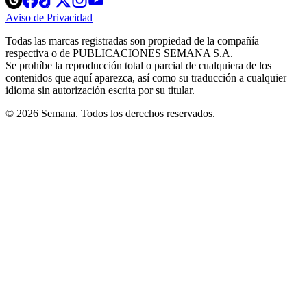
in
in
in
in
in
Aviso de Privacidad
Opens
new
new
new
new
new
in
window
window
window
window
window
Todas las marcas registradas son propiedad de la compañía
new
respectiva o de PUBLICACIONES SEMANA S.A.
window
Se prohíbe la reproducción total o parcial de cualquiera de los
contenidos que aquí aparezca, así como su traducción a cualquier
idioma sin autorización escrita por su titular.
© 2026 Semana. Todos los derechos reservados.