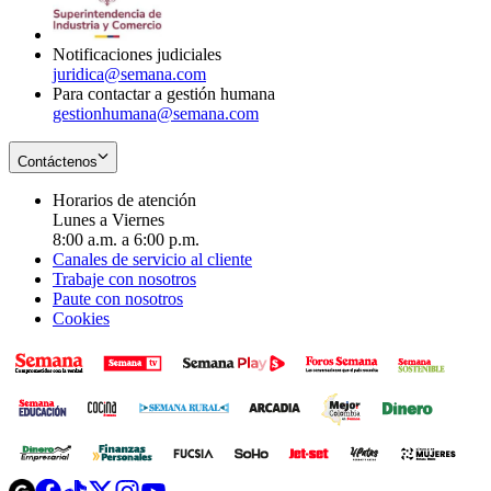
window
new
window
Notificaciones judiciales
juridica@semana.com
Para contactar a gestión humana
gestionhumana@semana.com
Contáctenos
Horarios de atención
Lunes a Viernes
8:00 a.m. a 6:00 p.m.
Canales de servicio al cliente
Trabaje con nosotros
Paute con nosotros
Cookies
Opens
Opens
Opens
Opens
Opens