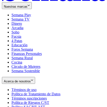
Nuestras marcas
Semana Play
Semana TV
Dinero
Arcadia
Soho
Opens
Fucsia
in
Opens
4 Patas
new
in
Educación
window
new
Foros Semana
window
Finanzas Personales
Semana Rural
Cocina
Círculo de Mujeres
Semana Sostenible
Acerca de nosotros
Términos de uso
Opens
Política de Tratamiento de Datos
in
Opens
Términos suscripciones
new
Opens
in
Política de Riesgos C/ST
window
in
Opens
new
Política SAGRILAFT
Opens
new
in
window