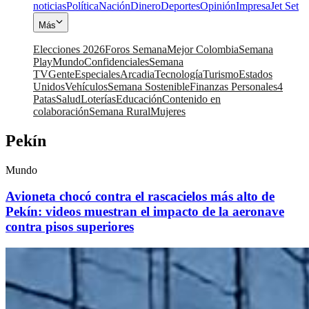
noticias
Política
Nación
Dinero
Deportes
Opinión
Impresa
Jet Set
Más
Elecciones 2026
Foros Semana
Mejor Colombia
Semana
Play
Mundo
Confidenciales
Semana
TV
Gente
Especiales
Arcadia
Tecnología
Turismo
Estados
Unidos
Vehículos
Semana Sostenible
Finanzas Personales
4
Patas
Salud
Loterías
Educación
Contenido en
colaboración
Semana Rural
Mujeres
Pekín
Mundo
Avioneta chocó contra el rascacielos más alto de
Pekín: videos muestran el impacto de la aeronave
contra pisos superiores