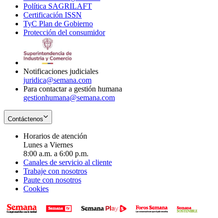
Política SAGRILAFT
Opens
new
in
window
Certificación ISSN
Opens
in
window
new
TyC Plan de Gobierno
in
new
Opens
window
Protección del consumidor
new
window
in
Opens
window
new
in
window
new
window
Notificaciones judiciales
juridica@semana.com
Para contactar a gestión humana
gestionhumana@semana.com
Contáctenos
Horarios de atención
Lunes a Viernes
8:00 a.m. a 6:00 p.m.
Canales de servicio al cliente
Trabaje con nosotros
Paute con nosotros
Cookies