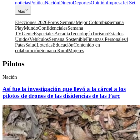
noticias
Política
Nación
Dinero
Deportes
Opinión
Impresa
Jet Set
Más
Elecciones 2026
Foros Semana
Mejor Colombia
Semana
Play
Mundo
Confidenciales
Semana
TV
Gente
Especiales
Arcadia
Tecnología
Turismo
Estados
Unidos
Vehículos
Semana Sostenible
Finanzas Personales
4
Patas
Salud
Loterías
Educación
Contenido en
colaboración
Semana Rural
Mujeres
Pilotos
Nación
Así fue la investigación que llevó a la cárcel a los
pilotos de drones de las disidencias de las Farc