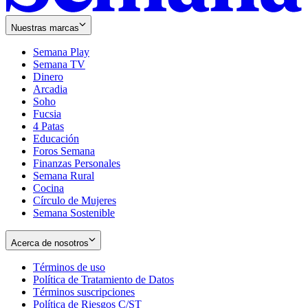
Nuestras marcas
Semana Play
Semana TV
Dinero
Arcadia
Soho
Opens
Fucsia
in
Opens
4 Patas
new
in
Educación
window
new
Foros Semana
window
Finanzas Personales
Semana Rural
Cocina
Círculo de Mujeres
Semana Sostenible
Acerca de nosotros
Términos de uso
Opens
Política de Tratamiento de Datos
in
Opens
Términos suscripciones
new
Opens
in
Política de Riesgos C/ST
window
in
Opens
new