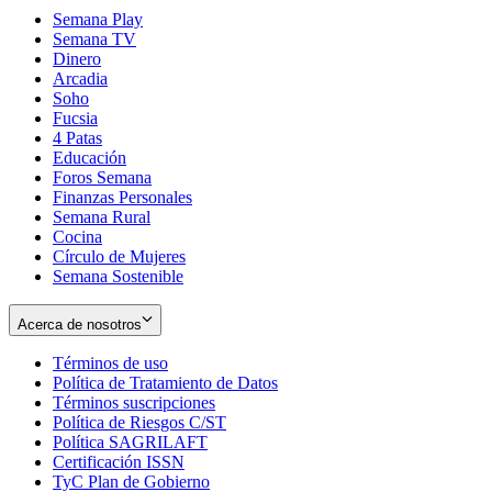
Semana Play
Semana TV
Dinero
Arcadia
Soho
Opens
Fucsia
in
Opens
4 Patas
new
in
Educación
window
new
Foros Semana
window
Finanzas Personales
Semana Rural
Cocina
Círculo de Mujeres
Semana Sostenible
Acerca de nosotros
Términos de uso
Opens
Política de Tratamiento de Datos
in
Opens
Términos suscripciones
new
Opens
in
Política de Riesgos C/ST
window
in
Opens
new
Política SAGRILAFT
Opens
new
in
window
Certificación ISSN
Opens
in
window
new
TyC Plan de Gobierno
in
new
Opens
window