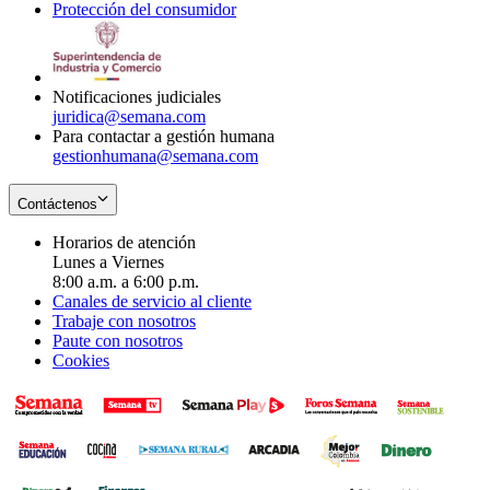
Protección del consumidor
new
window
in
Opens
window
new
in
window
new
window
Notificaciones judiciales
juridica@semana.com
Para contactar a gestión humana
gestionhumana@semana.com
Contáctenos
Horarios de atención
Lunes a Viernes
8:00 a.m. a 6:00 p.m.
Canales de servicio al cliente
Trabaje con nosotros
Paute con nosotros
Cookies