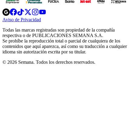
Opens
Opens
Opens
Opens
Opens
in
in
in
in
in
Aviso de Privacidad
Opens
new
new
new
new
new
in
window
window
window
window
window
Todas las marcas registradas son propiedad de la compañía
new
respectiva o de PUBLICACIONES SEMANA S.A.
window
Se prohíbe la reproducción total o parcial de cualquiera de los
contenidos que aquí aparezca, así como su traducción a cualquier
idioma sin autorización escrita por su titular.
© 2026 Semana. Todos los derechos reservados.