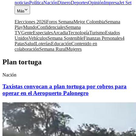
noticias
Política
Nación
Dinero
Deportes
Opinión
Impresa
Jet Set
Más
Elecciones 2026
Foros Semana
Mejor Colombia
Semana
Play
Mundo
Confidenciales
Semana
TV
Gente
Especiales
Arcadia
Tecnología
Turismo
Estados
Unidos
Vehículos
Semana Sostenible
Finanzas Personales
4
Patas
Salud
Loterías
Educación
Contenido en
colaboración
Semana Rural
Mujeres
Plan tortuga
Nación
Taxistas convocan a plan tortuga por cobros para
operar en el Aeropuerto Palonegro