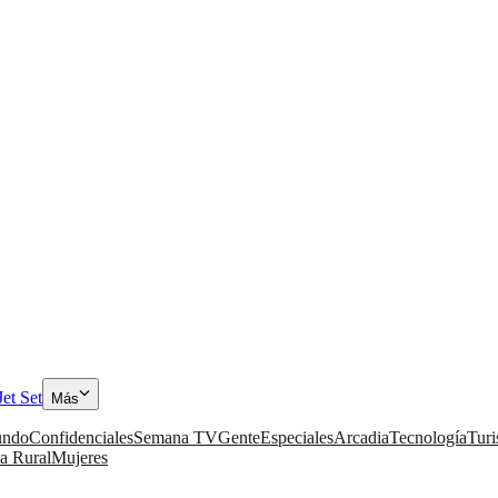
Jet Set
Más
ndo
Confidenciales
Semana TV
Gente
Especiales
Arcadia
Tecnología
Tur
a Rural
Mujeres