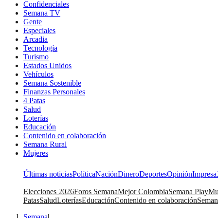
Confidenciales
Semana TV
Gente
Especiales
Arcadia
Tecnología
Turismo
Estados Unidos
Vehículos
Semana Sostenible
Finanzas Personales
4 Patas
Salud
Loterías
Educación
Contenido en colaboración
Semana Rural
Mujeres
Últimas noticias
Política
Nación
Dinero
Deportes
Opinión
Impresa
Elecciones 2026
Foros Semana
Mejor Colombia
Semana Play
Mu
Patas
Salud
Loterías
Educación
Contenido en colaboración
Seman
Semana
|