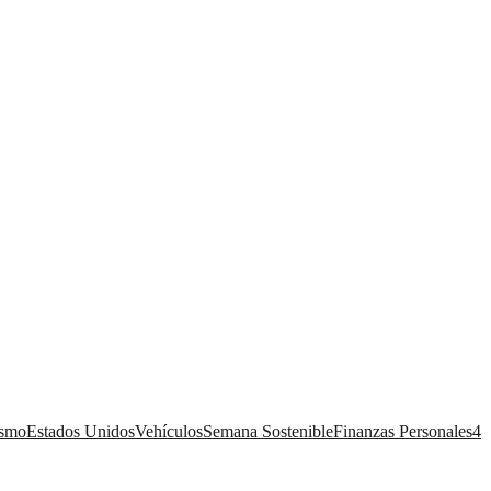
ismo
Estados Unidos
Vehículos
Semana Sostenible
Finanzas Personales
4