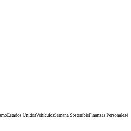
ismo
Estados Unidos
Vehículos
Semana Sostenible
Finanzas Personales
4