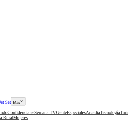
Jet Set
Más
ndo
Confidenciales
Semana TV
Gente
Especiales
Arcadia
Tecnología
Tur
a Rural
Mujeres