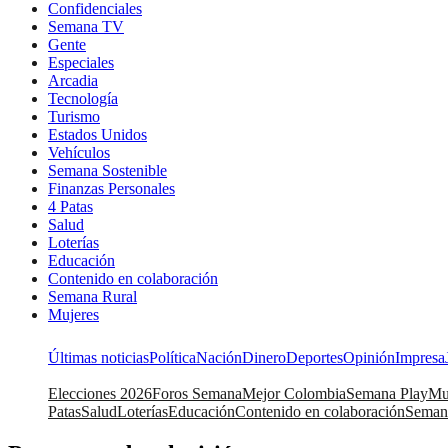
Confidenciales
Semana TV
Gente
Especiales
Arcadia
Tecnología
Turismo
Estados Unidos
Vehículos
Semana Sostenible
Finanzas Personales
4 Patas
Salud
Loterías
Educación
Contenido en colaboración
Semana Rural
Mujeres
Últimas noticias
Política
Nación
Dinero
Deportes
Opinión
Impresa
Elecciones 2026
Foros Semana
Mejor Colombia
Semana Play
Mu
Patas
Salud
Loterías
Educación
Contenido en colaboración
Seman