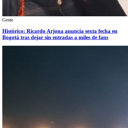
Gente
Histórico: Ricardo Arjona anuncia sexta fecha en
Bogotá tras dejar sin entradas a miles de fans