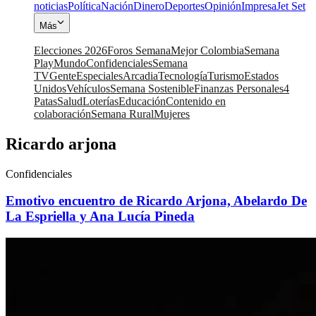
noticias
Política
Nación
Dinero
Deportes
Opinión
Impresa
Jet Set
Más
Elecciones 2026
Foros Semana
Mejor Colombia
Semana
Play
Mundo
Confidenciales
Semana
TV
Gente
Especiales
Arcadia
Tecnología
Turismo
Estados
Unidos
Vehículos
Semana Sostenible
Finanzas Personales
4
Patas
Salud
Loterías
Educación
Contenido en
colaboración
Semana Rural
Mujeres
Ricardo arjona
Confidenciales
Emotivo encuentro de Ricardo Arjona, Abelardo De
La Espriella y Ana Lucía Pineda