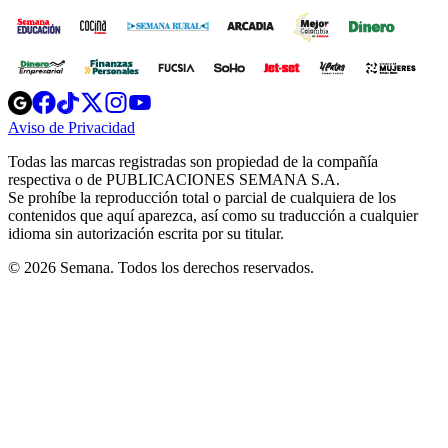
Opens
Opens
Opens
Opens
Opens
in
in
in
in
in
Aviso de Privacidad
Opens
new
new
new
new
new
in
window
window
window
window
window
Todas las marcas registradas son propiedad de la compañía
new
respectiva o de PUBLICACIONES SEMANA S.A.
window
Se prohíbe la reproducción total o parcial de cualquiera de los
contenidos que aquí aparezca, así como su traducción a cualquier
idioma sin autorización escrita por su titular.
© 2026 Semana. Todos los derechos reservados.