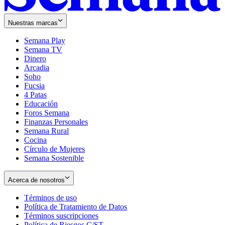
Nuestras marcas
Semana Play
Semana TV
Dinero
Arcadia
Soho
Opens
Fucsia
in
Opens
4 Patas
new
in
Educación
window
new
Foros Semana
window
Finanzas Personales
Semana Rural
Cocina
Círculo de Mujeres
Semana Sostenible
Acerca de nosotros
Términos de uso
Opens
Política de Tratamiento de Datos
in
Opens
Términos suscripciones
new
Opens
in
Política de Riesgos C/ST
window
in
Opens
new