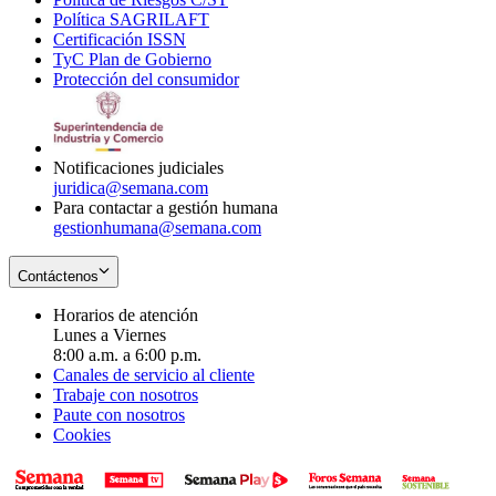
Política SAGRILAFT
Opens
new
in
window
Certificación ISSN
Opens
in
window
new
TyC Plan de Gobierno
in
new
Opens
window
Protección del consumidor
new
window
in
Opens
window
new
in
window
new
window
Notificaciones judiciales
juridica@semana.com
Para contactar a gestión humana
gestionhumana@semana.com
Contáctenos
Horarios de atención
Lunes a Viernes
8:00 a.m. a 6:00 p.m.
Canales de servicio al cliente
Trabaje con nosotros
Paute con nosotros
Cookies