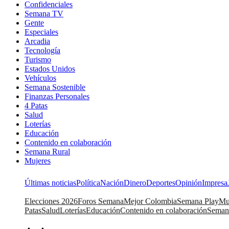
Confidenciales
Semana TV
Gente
Especiales
Arcadia
Tecnología
Turismo
Estados Unidos
Vehículos
Semana Sostenible
Finanzas Personales
4 Patas
Salud
Loterías
Educación
Contenido en colaboración
Semana Rural
Mujeres
Últimas noticias
Política
Nación
Dinero
Deportes
Opinión
Impresa
Elecciones 2026
Foros Semana
Mejor Colombia
Semana Play
Mu
Patas
Salud
Loterías
Educación
Contenido en colaboración
Seman