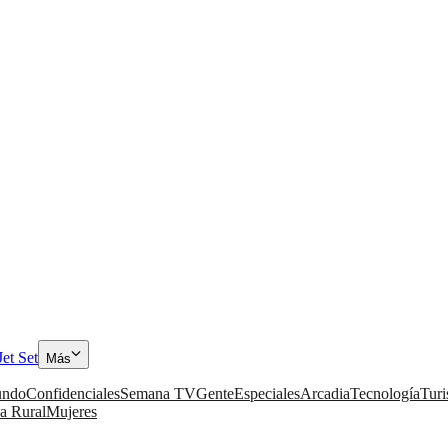
Jet Set
Más
ndo
Confidenciales
Semana TV
Gente
Especiales
Arcadia
Tecnología
Tur
a Rural
Mujeres