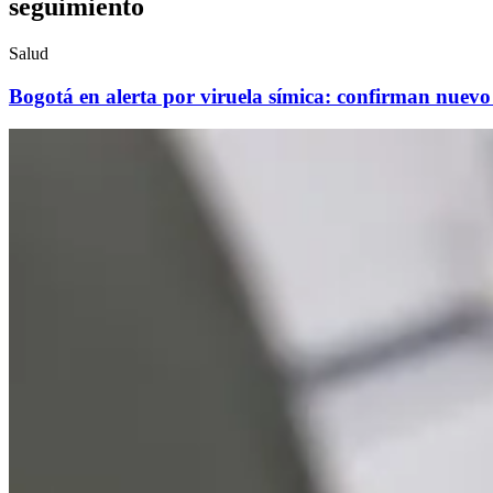
seguimiento
Salud
Bogotá en alerta por viruela símica: confirman nuevo 