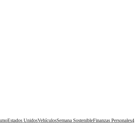
ismo
Estados Unidos
Vehículos
Semana Sostenible
Finanzas Personales
4