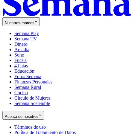
Nuestras marcas
Semana Play
Semana TV
Dinero
Arcadia
Soho
Opens
Fucsia
in
Opens
4 Patas
new
in
Educación
window
new
Foros Semana
window
Finanzas Personales
Semana Rural
Cocina
Círculo de Mujeres
Semana Sostenible
Acerca de nosotros
Términos de uso
Opens
Política de Tratamiento de Datos
in
Opens