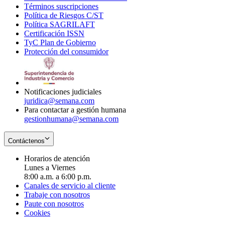
Términos suscripciones
new
Opens
in
Política de Riesgos C/ST
window
in
Opens
new
Política SAGRILAFT
Opens
new
in
window
Certificación ISSN
Opens
in
window
new
TyC Plan de Gobierno
in
new
Opens
window
Protección del consumidor
new
window
in
Opens
window
new
in
window
new
window
Notificaciones judiciales
juridica@semana.com
Para contactar a gestión humana
gestionhumana@semana.com
Contáctenos
Horarios de atención
Lunes a Viernes
8:00 a.m. a 6:00 p.m.
Canales de servicio al cliente
Trabaje con nosotros
Paute con nosotros
Cookies