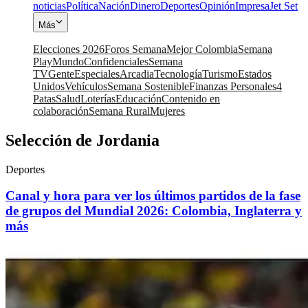
noticias
Política
Nación
Dinero
Deportes
Opinión
Impresa
Jet Set
Más
Elecciones 2026
Foros Semana
Mejor Colombia
Semana
Play
Mundo
Confidenciales
Semana
TV
Gente
Especiales
Arcadia
Tecnología
Turismo
Estados
Unidos
Vehículos
Semana Sostenible
Finanzas Personales
4
Patas
Salud
Loterías
Educación
Contenido en
colaboración
Semana Rural
Mujeres
Selección de Jordania
Deportes
Canal y hora para ver los últimos partidos de la fase
de grupos del Mundial 2026: Colombia, Inglaterra y
más