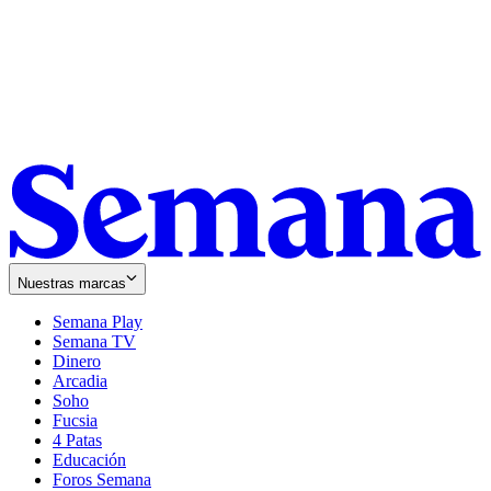
Nuestras marcas
Semana Play
Semana TV
Dinero
Arcadia
Soho
Opens
Fucsia
in
Opens
4 Patas
new
in
Educación
window
new
Foros Semana
window