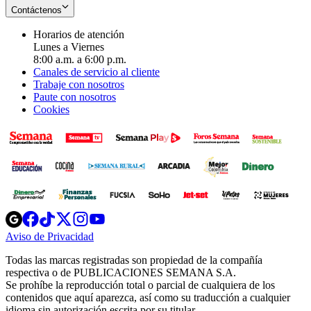
Contáctenos
Horarios de atención
Lunes a Viernes
8:00 a.m. a 6:00 p.m.
Canales de servicio al cliente
Trabaje con nosotros
Paute con nosotros
Cookies
Opens
Opens
Opens
Opens
Opens
in
in
in
in
in
Aviso de Privacidad
Opens
new
new
new
new
new
in
window
window
window
window
window
Todas las marcas registradas son propiedad de la compañía
new
respectiva o de PUBLICACIONES SEMANA S.A.
window
Se prohíbe la reproducción total o parcial de cualquiera de los
contenidos que aquí aparezca, así como su traducción a cualquier
idioma sin autorización escrita por su titular.