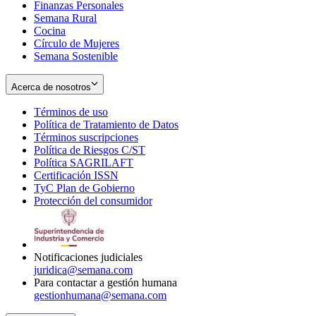
Finanzas Personales
Semana Rural
Cocina
Círculo de Mujeres
Semana Sostenible
Acerca de nosotros
Términos de uso
Opens
Política de Tratamiento de Datos
in
Opens
Términos suscripciones
new
Opens
in
Política de Riesgos C/ST
window
in
Opens
new
Política SAGRILAFT
Opens
new
in
window
Certificación ISSN
Opens
in
window
new
TyC Plan de Gobierno
in
new
Opens
window
Protección del consumidor
new
window
in
Opens
window
new
in
window
new
window
Notificaciones judiciales
juridica@semana.com
Para contactar a gestión humana
gestionhumana@semana.com