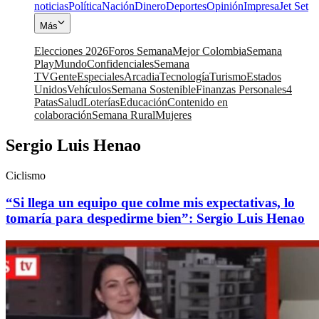
noticias
Política
Nación
Dinero
Deportes
Opinión
Impresa
Jet Set
Más
Elecciones 2026
Foros Semana
Mejor Colombia
Semana
Play
Mundo
Confidenciales
Semana
TV
Gente
Especiales
Arcadia
Tecnología
Turismo
Estados
Unidos
Vehículos
Semana Sostenible
Finanzas Personales
4
Patas
Salud
Loterías
Educación
Contenido en
colaboración
Semana Rural
Mujeres
Sergio Luis Henao
Ciclismo
“Si llega un equipo que colme mis expectativas, lo
tomaría para despedirme bien”: Sergio Luis Henao