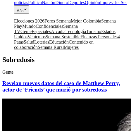
noticias
Política
Nación
Dinero
Deportes
Opinión
Impresa
Jet Set
Más
Elecciones 2026
Foros Semana
Mejor Colombia
Semana
Play
Mundo
Confidenciales
Semana
TV
Gente
Especiales
Arcadia
Tecnología
Turismo
Estados
Unidos
Vehículos
Semana Sostenible
Finanzas Personales
4
Patas
Salud
Loterías
Educación
Contenido en
colaboración
Semana Rural
Mujeres
Sobredosis
Gente
Revelan nuevos datos del caso de Matthew Perry,
actor de ‘Friends’ que murió por sobredosis