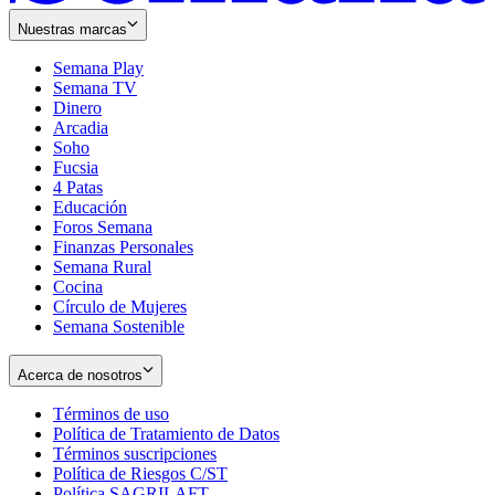
Nuestras marcas
Semana Play
Semana TV
Dinero
Arcadia
Soho
Opens
Fucsia
in
Opens
4 Patas
new
in
Educación
window
new
Foros Semana
window
Finanzas Personales
Semana Rural
Cocina
Círculo de Mujeres
Semana Sostenible
Acerca de nosotros
Términos de uso
Opens
Política de Tratamiento de Datos
in
Opens
Términos suscripciones
new
Opens
in
Política de Riesgos C/ST
window
in
Opens
new
Política SAGRILAFT
Opens
new
in
window