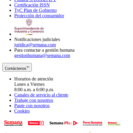
Certificación ISSN
Opens
in
window
new
TyC Plan de Gobierno
in
new
Opens
window
Protección del consumidor
new
window
in
Opens
window
new
in
window
new
window
Notificaciones judiciales
juridica@semana.com
Para contactar a gestión humana
gestionhumana@semana.com
Contáctenos
Horarios de atención
Lunes a Viernes
8:00 a.m. a 6:00 p.m.
Canales de servicio al cliente
Trabaje con nosotros
Paute con nosotros
Cookies