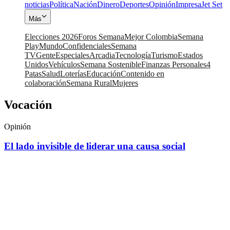
noticias
Política
Nación
Dinero
Deportes
Opinión
Impresa
Jet Set
Más
Elecciones 2026
Foros Semana
Mejor Colombia
Semana
Play
Mundo
Confidenciales
Semana
TV
Gente
Especiales
Arcadia
Tecnología
Turismo
Estados
Unidos
Vehículos
Semana Sostenible
Finanzas Personales
4
Patas
Salud
Loterías
Educación
Contenido en
colaboración
Semana Rural
Mujeres
Vocación
Opinión
El lado invisible de liderar una causa social