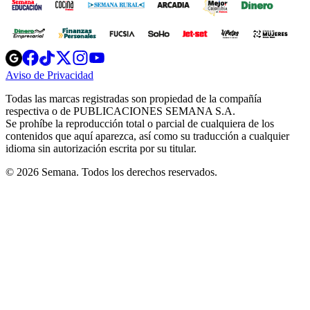
Opens
Opens
Opens
Opens
Opens
in
in
in
in
in
Aviso de Privacidad
Opens
new
new
new
new
new
in
window
window
window
window
window
Todas las marcas registradas son propiedad de la compañía
new
respectiva o de PUBLICACIONES SEMANA S.A.
window
Se prohíbe la reproducción total o parcial de cualquiera de los
contenidos que aquí aparezca, así como su traducción a cualquier
idioma sin autorización escrita por su titular.
© 2026 Semana. Todos los derechos reservados.