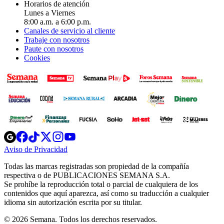
Horarios de atención
Lunes a Viernes
8:00 a.m. a 6:00 p.m.
Canales de servicio al cliente
Trabaje con nosotros
Paute con nosotros
Cookies
Opens
Opens
Opens
Opens
Opens
in
in
in
in
in
Aviso de Privacidad
Opens
new
new
new
new
new
in
window
window
window
window
window
Todas las marcas registradas son propiedad de la compañía
new
respectiva o de PUBLICACIONES SEMANA S.A.
window
Se prohíbe la reproducción total o parcial de cualquiera de los
contenidos que aquí aparezca, así como su traducción a cualquier
idioma sin autorización escrita por su titular.
© 2026 Semana. Todos los derechos reservados.