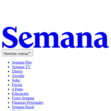
Nuestras marcas
Semana Play
Semana TV
Dinero
Arcadia
Soho
Opens
Fucsia
in
Opens
4 Patas
new
in
Educación
window
new
Foros Semana
window
Finanzas Personales
Semana Rural