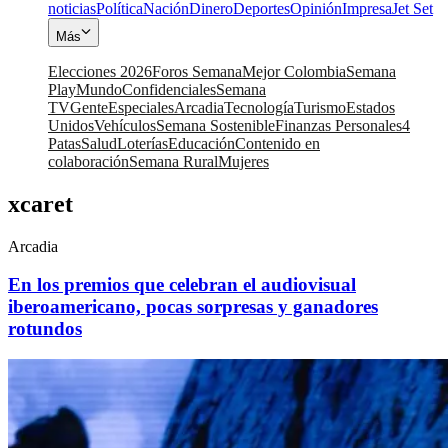
noticias
Política
Nación
Dinero
Deportes
Opinión
Impresa
Jet Set
Más
Elecciones 2026
Foros Semana
Mejor Colombia
Semana
Play
Mundo
Confidenciales
Semana
TV
Gente
Especiales
Arcadia
Tecnología
Turismo
Estados
Unidos
Vehículos
Semana Sostenible
Finanzas Personales
4
Patas
Salud
Loterías
Educación
Contenido en
colaboración
Semana Rural
Mujeres
xcaret
Arcadia
En los premios que celebran el audiovisual
iberoamericano, pocas sorpresas y ganadores
rotundos