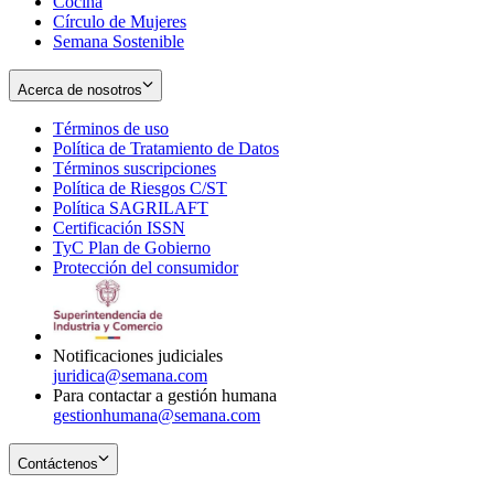
Cocina
Círculo de Mujeres
Semana Sostenible
Acerca de nosotros
Términos de uso
Opens
Política de Tratamiento de Datos
in
Opens
Términos suscripciones
new
Opens
in
Política de Riesgos C/ST
window
in
Opens
new
Política SAGRILAFT
Opens
new
in
window
Certificación ISSN
Opens
in
window
new
TyC Plan de Gobierno
in
new
Opens
window
Protección del consumidor
new
window
in
Opens
window
new
in
window
new
window
Notificaciones judiciales
juridica@semana.com
Para contactar a gestión humana
gestionhumana@semana.com
Contáctenos