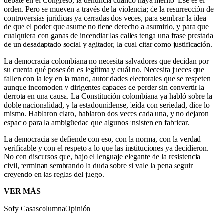
debate en el Congreso, la denuncia cuando haya mérito. Ese es el
orden. Pero se mueven a través de la violencia; de la resurrección de
controversias jurídicas ya cerradas dos veces, para sembrar la idea
de que el poder que asume no tiene derecho a asumirlo, y para que
cualquiera con ganas de incendiar las calles tenga una frase prestada
de un desadaptado social y agitador, la cual citar como justificación.
La democracia colombiana no necesita salvadores que decidan por
su cuenta qué posesión es legítima y cuál no. Necesita jueces que
fallen con la ley en la mano, autoridades electorales que se respeten
aunque incomoden y dirigentes capaces de perder sin convertir la
derrota en una causa. La Constitución colombiana ya habló sobre la
doble nacionalidad, y la estadounidense, leída con seriedad, dice lo
mismo. Hablaron claro, hablaron dos veces cada una, y no dejaron
espacio para la ambigüedad que algunos insisten en fabricar.
La democracia se defiende con eso, con la norma, con la verdad
verificable y con el respeto a lo que las instituciones ya decidieron.
No con discursos que, bajo el lenguaje elegante de la resistencia
civil, terminan sembrando la duda sobre si vale la pena seguir
creyendo en las reglas del juego.
VER MÁS
Sofy Casas
columna
Opinión