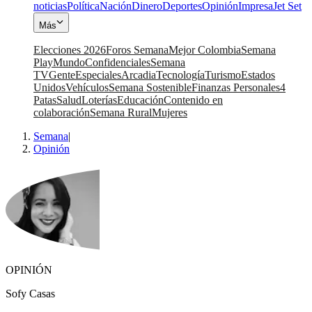
noticias
Política
Nación
Dinero
Deportes
Opinión
Impresa
Jet Set
Más
Elecciones 2026
Foros Semana
Mejor Colombia
Semana
Play
Mundo
Confidenciales
Semana
TV
Gente
Especiales
Arcadia
Tecnología
Turismo
Estados
Unidos
Vehículos
Semana Sostenible
Finanzas Personales
4
Patas
Salud
Loterías
Educación
Contenido en
colaboración
Semana Rural
Mujeres
Semana
|
Opinión
OPINIÓN
Sofy Casas