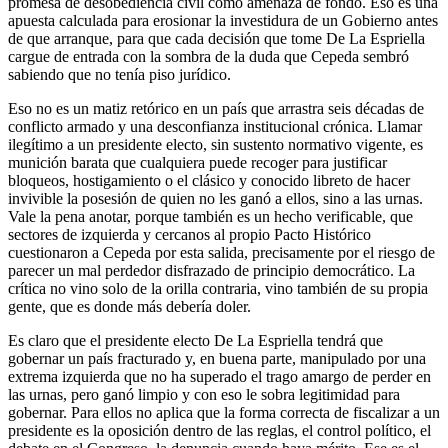
promesa de desobediencia civil como amenaza de fondo. Eso es una
apuesta calculada para erosionar la investidura de un Gobierno antes
de que arranque, para que cada decisión que tome De La Espriella
cargue de entrada con la sombra de la duda que Cepeda sembró
sabiendo que no tenía piso jurídico.
Eso no es un matiz retórico en un país que arrastra seis décadas de
conflicto armado y una desconfianza institucional crónica. Llamar
ilegítimo a un presidente electo, sin sustento normativo vigente, es
munición barata que cualquiera puede recoger para justificar
bloqueos, hostigamiento o el clásico y conocido libreto de hacer
invivible la posesión de quien no les ganó a ellos, sino a las urnas.
Vale la pena anotar, porque también es un hecho verificable, que
sectores de izquierda y cercanos al propio Pacto Histórico
cuestionaron a Cepeda por esta salida, precisamente por el riesgo de
parecer un mal perdedor disfrazado de principio democrático. La
crítica no vino solo de la orilla contraria, vino también de su propia
gente, que es donde más debería doler.
Es claro que el presidente electo De La Espriella tendrá que
gobernar un país fracturado y, en buena parte, manipulado por una
extrema izquierda que no ha superado el trago amargo de perder en
las urnas, pero ganó limpio y con eso le sobra legitimidad para
gobernar. Para ellos no aplica que la forma correcta de fiscalizar a un
presidente es la oposición dentro de las reglas, el control político, el