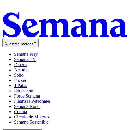
Nuestras marcas
Semana Play
Semana TV
Dinero
Arcadia
Soho
Opens
Fucsia
in
Opens
4 Patas
new
in
Educación
window
new
Foros Semana
window
Finanzas Personales
Semana Rural
Cocina
Círculo de Mujeres
Semana Sostenible