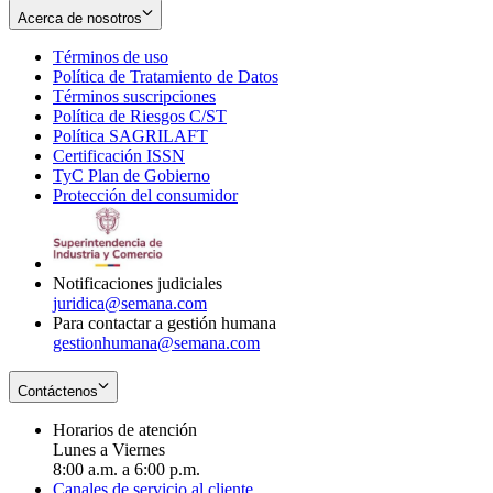
Acerca de nosotros
Términos de uso
Opens
Política de Tratamiento de Datos
in
Opens
Términos suscripciones
new
Opens
in
Política de Riesgos C/ST
window
in
Opens
new
Política SAGRILAFT
Opens
new
in
window
Certificación ISSN
Opens
in
window
new
TyC Plan de Gobierno
in
new
Opens
window
Protección del consumidor
new
window
in
Opens
window
new
in
window
new
window
Notificaciones judiciales
juridica@semana.com
Para contactar a gestión humana
gestionhumana@semana.com
Contáctenos
Horarios de atención
Lunes a Viernes
8:00 a.m. a 6:00 p.m.
Canales de servicio al cliente