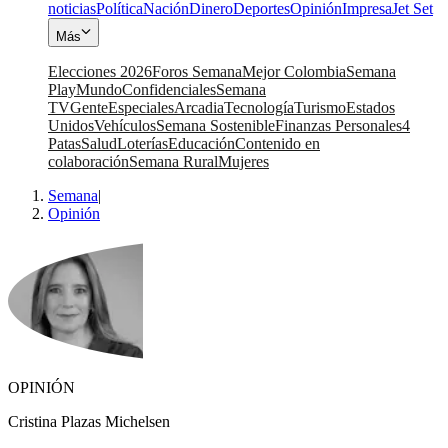
noticias
Política
Nación
Dinero
Deportes
Opinión
Impresa
Jet Set
Más
Elecciones 2026
Foros Semana
Mejor Colombia
Semana
Play
Mundo
Confidenciales
Semana
TV
Gente
Especiales
Arcadia
Tecnología
Turismo
Estados
Unidos
Vehículos
Semana Sostenible
Finanzas Personales
4
Patas
Salud
Loterías
Educación
Contenido en
colaboración
Semana Rural
Mujeres
Semana
|
Opinión
OPINIÓN
Cristina Plazas Michelsen