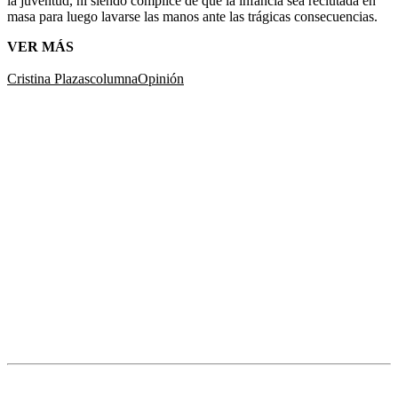
la juventud, ni siendo cómplice de que la infancia sea reclutada en
masa para luego lavarse las manos ante las trágicas consecuencias.
VER MÁS
Cristina Plazas
columna
Opinión