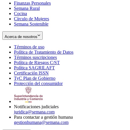
Finanzas Personales
Semana Rural
Cocina
Círculo de Mujeres
Semana Sostenible
Acerca de nosotros
Términos de uso
Opens
Política de Tratamiento de Datos
in
Opens
Términos suscripciones
new
Opens
in
Política de Riesgos C/ST
window
in
Opens
new
Política SAGRILAFT
Opens
new
in
window
Certificación ISSN
Opens
in
window
new
TyC Plan de Gobierno
in
new
Opens
window
Protección del consumidor
new
window
in
Opens
window
new
in
window
new
window
Notificaciones judiciales
juridica@semana.com
Para contactar a gestión humana
gestionhumana@semana.com