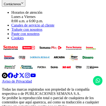
Contáctenos
Horarios de atención
Lunes a Viernes
8:00 a.m. a 6:00 p.m.
Canales de servicio al cliente
Trabaje con nosotros
Paute con nosotros
Cookies
Opens
Opens
Opens
Opens
Opens
in
in
in
in
in
H
Aviso de Privacidad
Opens
new
new
new
new
new
in
window
window
window
window
window
Todas las marcas registradas son propiedad de la compañía
new
respectiva o de PUBLICACIONES SEMANA S.A.
window
Se prohíbe la reproducción total o parcial de cualquiera de los
contenidos que aquí aparezca, así como su traducción a cualquier