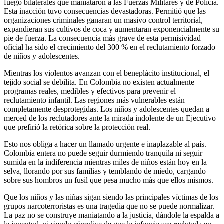
fuego bilaterales que maniataron a las Fuerzas Militares y de Policía.
Esta inacción tuvo consecuencias devastadoras. Permitió que las
organizaciones criminales ganaran un masivo control territorial,
expandieran sus cultivos de coca y aumentaran exponencialmente su
pie de fuerza. La consecuencia más grave de esta permisividad
oficial ha sido el crecimiento del 300 % en el reclutamiento forzado
de niños y adolescentes.
Mientras los violentos avanzan con el beneplácito institucional, el
tejido social se debilita. En Colombia no existen actualmente
programas reales, medibles y efectivos para prevenir el
reclutamiento infantil. Las regiones más vulnerables están
completamente desprotegidas. Los niños y adolescentes quedan a
merced de los reclutadores ante la mirada indolente de un Ejecutivo
que prefirió la retórica sobre la protección real.
Esto nos obliga a hacer un llamado urgente e inaplazable al país.
Colombia entera no puede seguir durmiendo tranquila ni seguir
sumida en la indiferencia mientras miles de niños están hoy en la
selva, llorando por sus familias y temblando de miedo, cargando
sobre sus hombros un fusil que pesa mucho más que ellos mismos.
Que los niños y las niñas sigan siendo las principales víctimas de los
grupos narcoterroristas es una tragedia que no se puede normalizar.
La paz no se construye maniatando a la justicia, dándole la espalda a