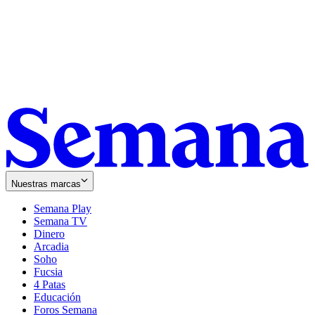
Nuestras marcas
Semana Play
Semana TV
Dinero
Arcadia
Soho
Opens
Fucsia
in
Opens
4 Patas
new
in
Educación
window
new
Foros Semana
window