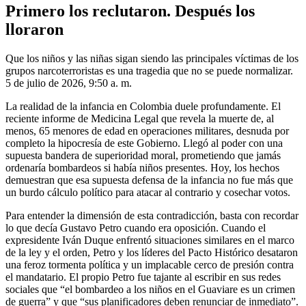
Primero los reclutaron. Después los
lloraron
Que los niños y las niñas sigan siendo las principales víctimas de los
grupos narcoterroristas es una tragedia que no se puede normalizar.
5 de julio de 2026, 9:50 a. m.
La realidad de la infancia en Colombia duele profundamente. El
reciente informe de Medicina Legal que revela la muerte de, al
menos, 65 menores de edad en operaciones militares, desnuda por
completo la hipocresía de este Gobierno. Llegó al poder con una
supuesta bandera de superioridad moral, prometiendo que jamás
ordenaría bombardeos si había niños presentes. Hoy, los hechos
demuestran que esa supuesta defensa de la infancia no fue más que
un burdo cálculo político para atacar al contrario y cosechar votos.
Para entender la dimensión de esta contradicción, basta con recordar
lo que decía Gustavo Petro cuando era oposición. Cuando el
expresidente Iván Duque enfrentó situaciones similares en el marco
de la ley y el orden, Petro y los líderes del Pacto Histórico desataron
una feroz tormenta política y un implacable cerco de presión contra
el mandatario. El propio Petro fue tajante al escribir en sus redes
sociales que “el bombardeo a los niños en el Guaviare es un crimen
de guerra” y que “sus planificadores deben renunciar de inmediato”.