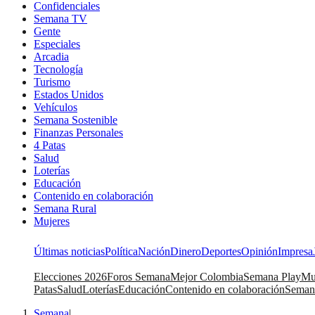
Confidenciales
Semana TV
Gente
Especiales
Arcadia
Tecnología
Turismo
Estados Unidos
Vehículos
Semana Sostenible
Finanzas Personales
4 Patas
Salud
Loterías
Educación
Contenido en colaboración
Semana Rural
Mujeres
Últimas noticias
Política
Nación
Dinero
Deportes
Opinión
Impresa
Elecciones 2026
Foros Semana
Mejor Colombia
Semana Play
Mu
Patas
Salud
Loterías
Educación
Contenido en colaboración
Seman
Semana
|