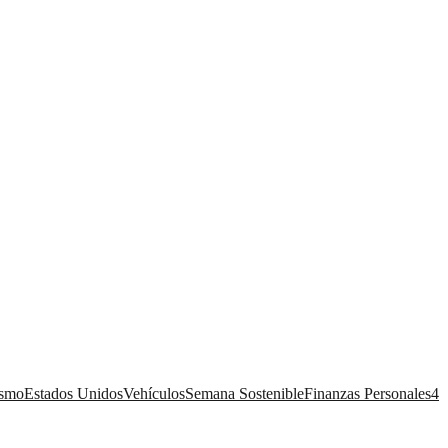
ismo
Estados Unidos
Vehículos
Semana Sostenible
Finanzas Personales
4