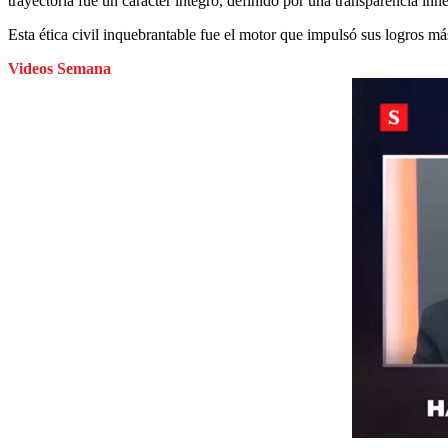
trayectoria fue un carácter íntegro, definido por una transparencia in
Esta ética civil inquebrantable fue el motor que impulsó sus logros más 
Videos Semana