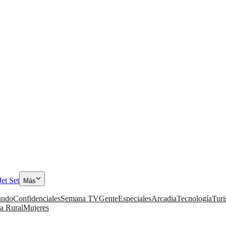
Jet Set
Más
ndo
Confidenciales
Semana TV
Gente
Especiales
Arcadia
Tecnología
Tur
a Rural
Mujeres