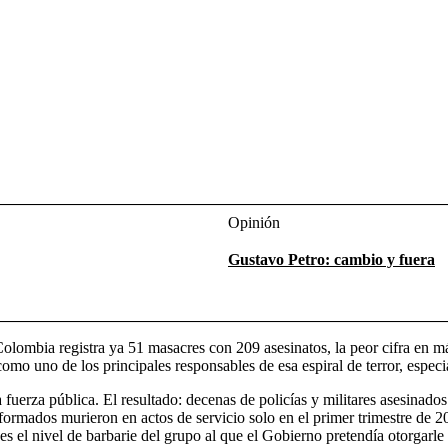
Opinión
Gustavo Petro: cambio y fuera
 Colombia registra ya 51 masacres con 209 asesinatos, la peor cifra e
como uno de los principales responsables de esa espiral de terror, espe
a fuerza pública. El resultado: decenas de policías y militares asesinad
ormados murieron en actos de servicio solo en el primer trimestre de 202
s el nivel de barbarie del grupo al que el Gobierno pretendía otorgarle 