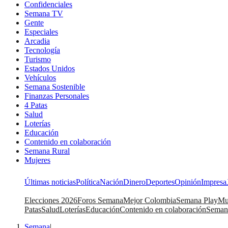
Confidenciales
Semana TV
Gente
Especiales
Arcadia
Tecnología
Turismo
Estados Unidos
Vehículos
Semana Sostenible
Finanzas Personales
4 Patas
Salud
Loterías
Educación
Contenido en colaboración
Semana Rural
Mujeres
Últimas noticias
Política
Nación
Dinero
Deportes
Opinión
Impresa
Elecciones 2026
Foros Semana
Mejor Colombia
Semana Play
Mu
Patas
Salud
Loterías
Educación
Contenido en colaboración
Seman
Semana
|