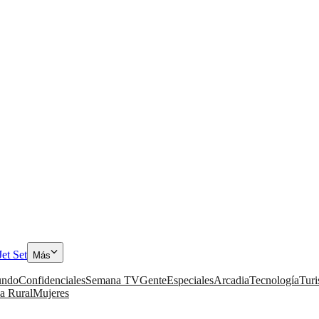
Jet Set
Más
ndo
Confidenciales
Semana TV
Gente
Especiales
Arcadia
Tecnología
Tur
a Rural
Mujeres