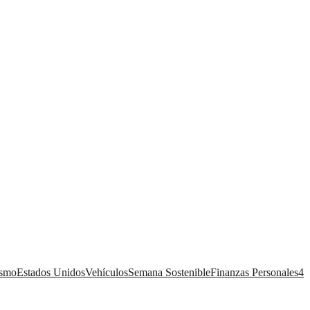
ismo
Estados Unidos
Vehículos
Semana Sostenible
Finanzas Personales
4