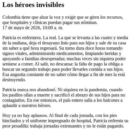
Los héroes invisibles
Colombia tiene que alzar la voz y exigir que se giren los recursos,
que hospitales y clínicas puedan pagar sus nóminas.
17 de mayo de 2026, 10:00 a. m.
Patricia es enfermera. La real. La que se levanta a las cuatro y media
de la mañana, deja el desayuno listo para sus hijos y sale de su casa
sin saber a qué hora regresará. Su turno dura doce horas tomando
signos vitales, administrando medicamentos, limpiando heridas y
apoyando a familias desesperadas; muchas veces sin siquiera poder
sentarse a comer. Al salir, no descansa: la falta de pago la obliga a
buscar un segundo trabajo para poder llevarles comida a sus hijos.
Esa angustia constante de no saber cómo llegar a fin de mes la está
destruyendo.
Patricia nunca nos abandonó. Ni siquiera en la pandemia, cuando
los pasillos olían a muerte y sacrificó el abrazo de sus hijos para no
contagiarlos. En ese entonces, el país entero salía a los balcones a
aplaudir a nuestros héroes.
Hoy ya no hay aplausos. Al final de cada jornada, con los pies
hinchados y el uniforme impregnado de hospital, Patricia enfrenta su
peor pesadilla: trabaja jornadas extenuantes y no le están pagando.