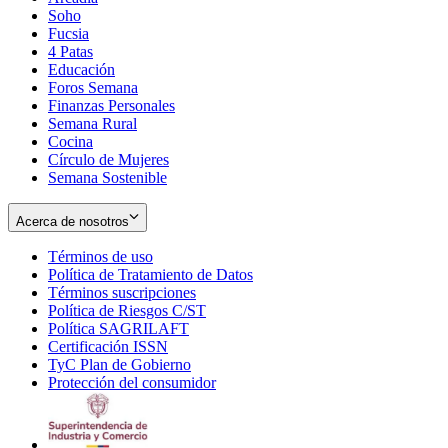
Soho
Opens
Fucsia
in
Opens
4 Patas
new
in
Educación
window
new
Foros Semana
window
Finanzas Personales
Semana Rural
Cocina
Círculo de Mujeres
Semana Sostenible
Acerca de nosotros
Términos de uso
Opens
Política de Tratamiento de Datos
in
Opens
Términos suscripciones
new
Opens
in
Política de Riesgos C/ST
window
in
Opens
new
Política SAGRILAFT
Opens
new
in
window
Certificación ISSN
Opens
in
window
new
TyC Plan de Gobierno
in
new
Opens
window
Protección del consumidor
new
window
in
Opens
window
new
in
window
new
window