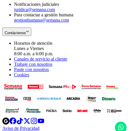
Notificaciones judiciales
juridica@semana.com
Para contactar a gestión humana
gestionhumana@semana.com
Contáctenos
Horarios de atención
Lunes a Viernes
8:00 a.m. a 6:00 p.m.
Canales de servicio al cliente
Trabaje con nosotros
Paute con nosotros
Cookies
Opens
Opens
Opens
Opens
Opens
in
in
in
in
in
H
Aviso de Privacidad
Opens
new
new
new
new
new