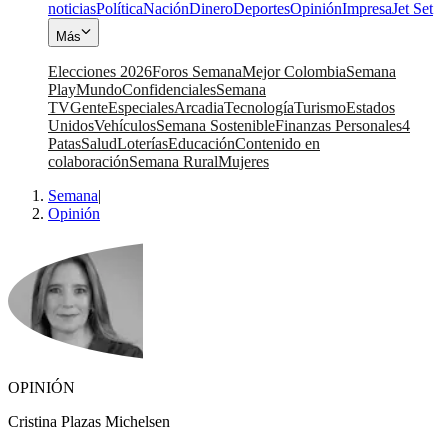
noticias
Política
Nación
Dinero
Deportes
Opinión
Impresa
Jet Set
Más
Elecciones 2026
Foros Semana
Mejor Colombia
Semana
Play
Mundo
Confidenciales
Semana
TV
Gente
Especiales
Arcadia
Tecnología
Turismo
Estados
Unidos
Vehículos
Semana Sostenible
Finanzas Personales
4
Patas
Salud
Loterías
Educación
Contenido en
colaboración
Semana Rural
Mujeres
Semana
|
Opinión
OPINIÓN
Cristina Plazas Michelsen