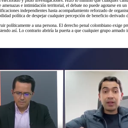
electorado y pidió investigaciones. Hizo lo mínimo que cualquier cand
menazas e intimidación territorial, el debate no puede agotarse en un
erificaciones independientes hasta acompañamiento reforzado de organis
bilidad política de despejar cualquier percepción de beneficio derivado 
uir políticamente a una persona. El derecho penal colombiano exige pru
 siendo así. Lo contrario abriría la puerta a que cualquier grupo armad