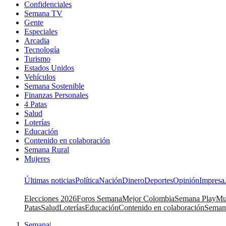
Confidenciales
Semana TV
Gente
Especiales
Arcadia
Tecnología
Turismo
Estados Unidos
Vehículos
Semana Sostenible
Finanzas Personales
4 Patas
Salud
Loterías
Educación
Contenido en colaboración
Semana Rural
Mujeres
Últimas noticias
Política
Nación
Dinero
Deportes
Opinión
Impresa
Elecciones 2026
Foros Semana
Mejor Colombia
Semana Play
Mu
Patas
Salud
Loterías
Educación
Contenido en colaboración
Seman
Semana
|