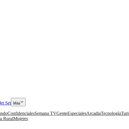
Jet Set
Más
ndo
Confidenciales
Semana TV
Gente
Especiales
Arcadia
Tecnología
Tur
a Rural
Mujeres