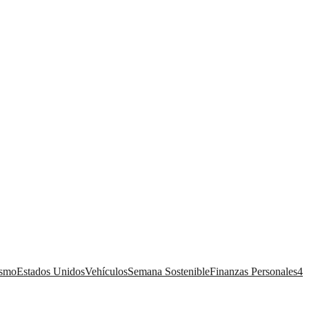
ismo
Estados Unidos
Vehículos
Semana Sostenible
Finanzas Personales
4