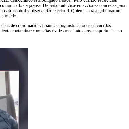
idato democrático está obligado a hacer. Pero cuando estructuras
 comunicado de prensa. Debería traducirse en acciones concretas para
mos de control y observación electoral. Quien aspira a gobernar no
del miedo.
ebas de coordinación, financiación, instrucciones o acuerdos
o intente contaminar campañas rivales mediante apoyos oportunistas o