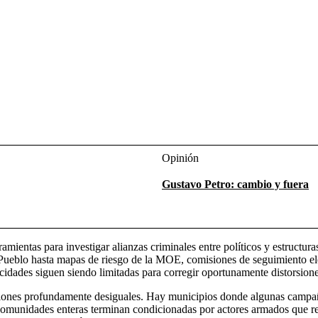
Opinión
Gustavo Petro: cambio y fuera
rramientas para investigar alianzas criminales entre políticos y estru
l Pueblo hasta mapas de riesgo de la MOE, comisiones de seguimiento el
acidades siguen siendo limitadas para corregir oportunamente distorsion
diciones profundamente desiguales. Hay municipios donde algunas campa
comunidades enteras terminan condicionadas por actores armados que regu