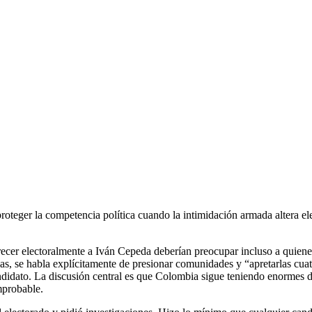
teger la competencia política cuando la intimidación armada altera ele
ecer electoralmente a Iván Cepeda deberían preocupar incluso a quien
adas, se habla explícitamente de presionar comunidades y “apretarlas cua
ndidato. La discusión central es que Colombia sigue teniendo enormes di
mprobable.