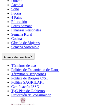
Dinero
Arcadia
Soho
Opens
Fucsia
in
Opens
4 Patas
new
in
Educación
window
new
Foros Semana
window
Finanzas Personales
Semana Rural
Cocina
Círculo de Mujeres
Semana Sostenible
Acerca de nosotros
Términos de uso
Opens
Política de Tratamiento de Datos
in
Opens
Términos suscripciones
new
Opens
in
Política de Riesgos C/ST
window
in
Opens
new
Política SAGRILAFT
Opens
new
in
window
Certificación ISSN
Opens
in
window
new
TyC Plan de Gobierno
in
new
Opens
window
Protección del consumidor
new
window
in
Opens
window
new
in
window
new