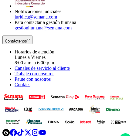
window
Notificaciones judiciales
juridica@semana.com
Para contactar a gestión humana
gestionhumana@semana.com
Contáctenos
Horarios de atención
Lunes a Viernes
8:00 a.m. a 6:00 p.m.
Canales de servicio al cliente
Trabaje con nosotros
Paute con nosotros
Cookies
Opens
Opens
Opens
Opens
Opens