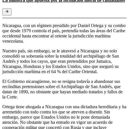
La ministra que apuesta por la formación moral de ciudadanos
Nicaragua, con un régimen presidido por Daniel Ortega y su combo
que desde 1979 controla el país, pretendía todas las áreas del Caribe
occidental hasta encontrar al oriente la jurisdicción marítima
venezolana.
Nuestro país, sin embargo, se le atravesó a Nicaragua y no solo
consolidó su soberanía sobre la totalidad del archipiélago de San
Andrés y todos los cayos, que eran pretendidos por Jamaica,
Nicaragua, Honduras y los Estados Unidos, sino que aseguró su
jurisdicción marítima en el 64 % del Caribe Oriental.
El Gobierno nicaragüense, no se resigna todavía a abandonar sus
recónditas pretensiones sobre el Archipiélago de San Andrés, que
datan de 1890, no obstante que hayan mediado tratados y fallos de
la Corte.
Ortega tiene ahogada a Nicaragua con una dictadura hereditaria y ha
arremetido con todo contra los que se atreven a disentir. Sin
embargo, parece que Estados Unidos no le pone demasiada
atención. No obstante que ha entrado en vigor un acuerdo de
cooperación militar que concertó con Rusia y que incluye