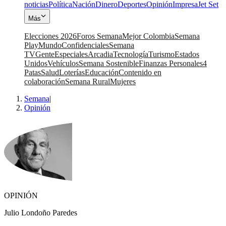
noticias
Política
Nación
Dinero
Deportes
Opinión
Impresa
Jet Set
Más
Elecciones 2026
Foros Semana
Mejor Colombia
Semana
Play
Mundo
Confidenciales
Semana
TV
Gente
Especiales
Arcadia
Tecnología
Turismo
Estados
Unidos
Vehículos
Semana Sostenible
Finanzas Personales
4
Patas
Salud
Loterías
Educación
Contenido en
colaboración
Semana Rural
Mujeres
Semana
|
Opinión
OPINIÓN
Julio Londoño Paredes