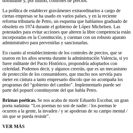
dominante y, por último, controles de precios.
La política de establecer gravámenes extraordinarios a cargo de
ciertas empresas se ha usado en varios países, y en la reciente
reforma tributaria de Petro, un esquema que habíamos graduado de
obsoleto en 1974 durante el gobierno de López Michelsen. Las
potestades para evitar acciones que alteren la libre competencia están
incorporadas en la Constitución, y cuentan con un robusto aparato
administrativo para prevenirlas y sancionarlas.
En cuanto al restablecimiento de los controles de precios, que se
usaron en los años sesenta durante la administración Valencia, si yo
fuere militante del Pacto Histórico, propondría adoptarlos con
celeridad. Podemos decir, y algunos creerán, que es un mecanismo
de protección de los consumidores, que mucho nos serviría para
meter en cintura a tanto empresario díscolo que no acompaña los
programas del “gobierno del cambio”. Implementarlo puede ser
parte del popurrí constituyente del que habla Petro.
Briznas poéticas.
Se nos acaba de morir Eduardo Escobar, un gran
poeta nadaista: “Los poemas no son de nadie: / los poemas le
ocurren a la gente, la invaden / y se apoderan de su campo mental /
sin que se pueda resistir”.
VER MÁS