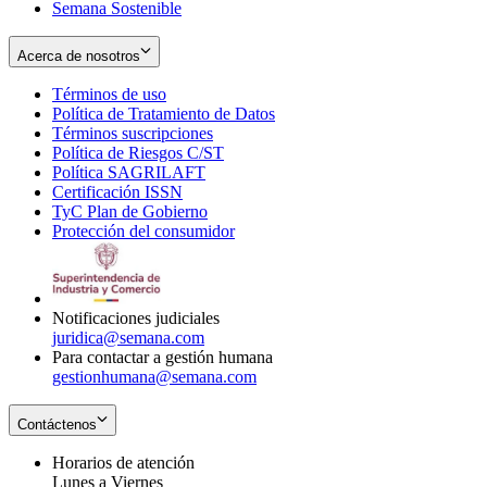
Semana Sostenible
Acerca de nosotros
Términos de uso
Opens
Política de Tratamiento de Datos
in
Opens
Términos suscripciones
new
Opens
in
Política de Riesgos C/ST
window
in
Opens
new
Política SAGRILAFT
Opens
new
in
window
Certificación ISSN
Opens
in
window
new
TyC Plan de Gobierno
in
new
Opens
window
Protección del consumidor
new
window
in
Opens
window
new
in
window
new
window
Notificaciones judiciales
juridica@semana.com
Para contactar a gestión humana
gestionhumana@semana.com
Contáctenos
Horarios de atención
Lunes a Viernes