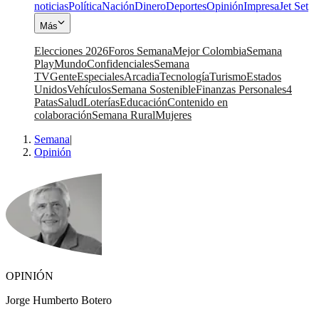
noticias
Política
Nación
Dinero
Deportes
Opinión
Impresa
Jet Set
Más
Elecciones 2026
Foros Semana
Mejor Colombia
Semana
Play
Mundo
Confidenciales
Semana
TV
Gente
Especiales
Arcadia
Tecnología
Turismo
Estados
Unidos
Vehículos
Semana Sostenible
Finanzas Personales
4
Patas
Salud
Loterías
Educación
Contenido en
colaboración
Semana Rural
Mujeres
Semana
|
Opinión
OPINIÓN
Jorge Humberto Botero