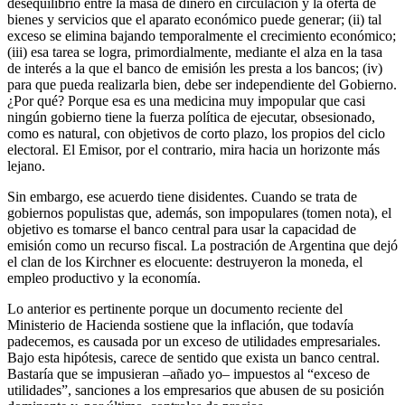
desequilibrio entre la masa de dinero en circulación y la oferta de
bienes y servicios que el aparato económico puede generar; (ii) tal
exceso se elimina bajando temporalmente el crecimiento económico;
(iii) esa tarea se logra, primordialmente, mediante el alza en la tasa
de interés a la que el banco de emisión les presta a los bancos; (iv)
para que pueda realizarla bien, debe ser independiente del Gobierno.
¿Por qué? Porque esa es una medicina muy impopular que casi
ningún gobierno tiene la fuerza política de ejecutar, obsesionado,
como es natural, con objetivos de corto plazo, los propios del ciclo
electoral. El Emisor, por el contrario, mira hacia un horizonte más
lejano.
Sin embargo, ese acuerdo tiene disidentes. Cuando se trata de
gobiernos populistas que, además, son impopulares (tomen nota), el
objetivo es tomarse el banco central para usar la capacidad de
emisión como un recurso fiscal. La postración de Argentina que dejó
el clan de los Kirchner es elocuente: destruyeron la moneda, el
empleo productivo y la economía.
Lo anterior es pertinente porque un documento reciente del
Ministerio de Hacienda sostiene que la inflación, que todavía
padecemos, es causada por un exceso de utilidades empresariales.
Bajo esta hipótesis, carece de sentido que exista un banco central.
Bastaría que se impusieran –añado yo– impuestos al “exceso de
utilidades”, sanciones a los empresarios que abusen de su posición