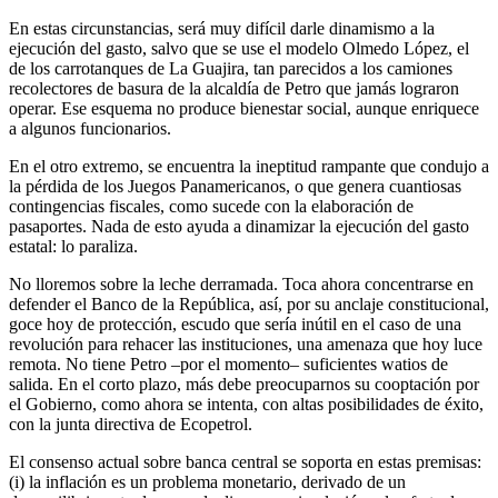
En estas circunstancias, será muy difícil darle dinamismo a la
ejecución del gasto, salvo que se use el modelo Olmedo López, el
de los carrotanques de La Guajira, tan parecidos a los camiones
recolectores de basura de la alcaldía de Petro que jamás lograron
operar. Ese esquema no produce bienestar social, aunque enriquece
a algunos funcionarios.
En el otro extremo, se encuentra la ineptitud rampante que condujo a
la pérdida de los Juegos Panamericanos, o que genera cuantiosas
contingencias fiscales, como sucede con la elaboración de
pasaportes. Nada de esto ayuda a dinamizar la ejecución del gasto
estatal: lo paraliza.
No lloremos sobre la leche derramada. Toca ahora concentrarse en
defender el Banco de la República, así, por su anclaje constitucional,
goce hoy de protección, escudo que sería inútil en el caso de una
revolución para rehacer las instituciones, una amenaza que hoy luce
remota. No tiene Petro –por el momento– suficientes watios de
salida. En el corto plazo, más debe preocuparnos su cooptación por
el Gobierno, como ahora se intenta, con altas posibilidades de éxito,
con la junta directiva de Ecopetrol.
El consenso actual sobre banca central se soporta en estas premisas:
(i) la inflación es un problema monetario, derivado de un