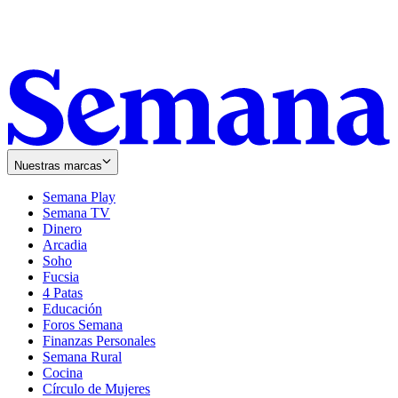
Nuestras marcas
Semana Play
Semana TV
Dinero
Arcadia
Soho
Opens
Fucsia
in
Opens
4 Patas
new
in
Educación
window
new
Foros Semana
window
Finanzas Personales
Semana Rural
Cocina
Círculo de Mujeres