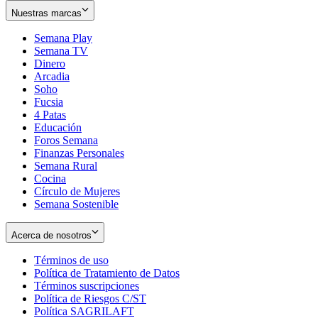
Nuestras marcas
Semana Play
Semana TV
Dinero
Arcadia
Soho
Opens
Fucsia
in
Opens
4 Patas
new
in
Educación
window
new
Foros Semana
window
Finanzas Personales
Semana Rural
Cocina
Círculo de Mujeres
Semana Sostenible
Acerca de nosotros
Términos de uso
Opens
Política de Tratamiento de Datos
in
Opens
Términos suscripciones
new
Opens
in
Política de Riesgos C/ST
window
in
Opens
new
Política SAGRILAFT
Opens
new
in
window