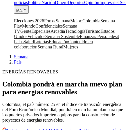
noticias
Política
Nación
Dinero
Deportes
Opinión
Impresa
Jet Set
Más
Elecciones 2026
Foros Semana
Mejor Colombia
Semana
Play
Mundo
Confidenciales
Semana
TV
Gente
Especiales
Arcadia
Tecnología
Turismo
Estados
Unidos
Vehículos
Semana Sostenible
Finanzas Personales
4
Patas
Salud
Loterías
Educación
Contenido en
colaboración
Semana Rural
Mujeres
Semana
|
País
ENERGÍAS RENOVABLES
Colombia pondrá en marcha nuevo plan
para energías renovables
Colombia, el país número 25 en el índice de transición energética
del Foro Económico Mundial, pondrá en marcha un plan para que
los puertos privados importen equipos para la construcción de
proyectos de energías renovables.