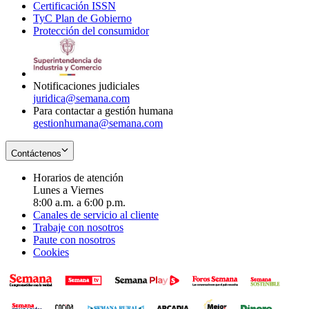
Certificación ISSN
Opens
in
window
new
TyC Plan de Gobierno
in
new
Opens
window
Protección del consumidor
new
window
in
Opens
window
new
in
window
new
window
Notificaciones judiciales
juridica@semana.com
Para contactar a gestión humana
gestionhumana@semana.com
Contáctenos
Horarios de atención
Lunes a Viernes
8:00 a.m. a 6:00 p.m.
Canales de servicio al cliente
Trabaje con nosotros
Paute con nosotros
Cookies