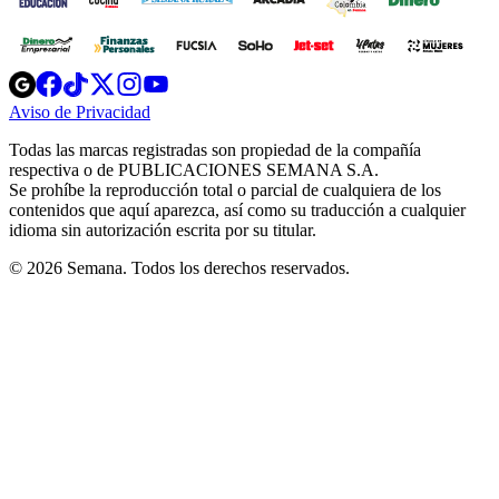
Opens
Opens
Opens
Opens
Opens
in
in
in
in
in
Aviso de Privacidad
Opens
new
new
new
new
new
in
window
window
window
window
window
Todas las marcas registradas son propiedad de la compañía
new
respectiva o de PUBLICACIONES SEMANA S.A.
window
Se prohíbe la reproducción total o parcial de cualquiera de los
contenidos que aquí aparezca, así como su traducción a cualquier
idioma sin autorización escrita por su titular.
© 2026 Semana. Todos los derechos reservados.