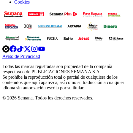
Cookies
Opens
Opens
Opens
Opens
Opens
in
in
in
in
in
Aviso de Privacidad
Opens
new
new
new
new
new
in
window
window
window
window
window
Todas las marcas registradas son propiedad de la compañía
new
respectiva o de PUBLICACIONES SEMANA S.A.
window
Se prohíbe la reproducción total o parcial de cualquiera de los
contenidos que aquí aparezca, así como su traducción a cualquier
idioma sin autorización escrita por su titular.
© 2026 Semana. Todos los derechos reservados.