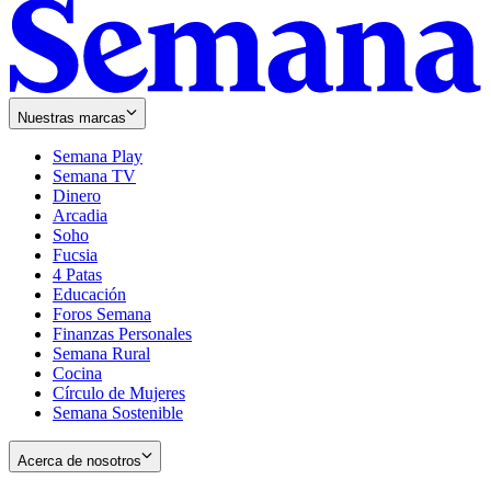
Nuestras marcas
Semana Play
Semana TV
Dinero
Arcadia
Soho
Opens
Fucsia
in
Opens
4 Patas
new
in
Educación
window
new
Foros Semana
window
Finanzas Personales
Semana Rural
Cocina
Círculo de Mujeres
Semana Sostenible
Acerca de nosotros