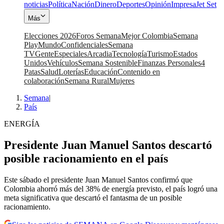
noticias
Política
Nación
Dinero
Deportes
Opinión
Impresa
Jet Set
Más
Elecciones 2026
Foros Semana
Mejor Colombia
Semana
Play
Mundo
Confidenciales
Semana
TV
Gente
Especiales
Arcadia
Tecnología
Turismo
Estados
Unidos
Vehículos
Semana Sostenible
Finanzas Personales
4
Patas
Salud
Loterías
Educación
Contenido en
colaboración
Semana Rural
Mujeres
Semana
|
País
ENERGÍA
Presidente Juan Manuel Santos descartó
posible racionamiento en el país
Este sábado el presidente Juan Manuel Santos confirmó que
Colombia ahorró más del 38% de energía previsto, el país logró una
meta significativa que descartó el fantasma de un posible
racionamiento.