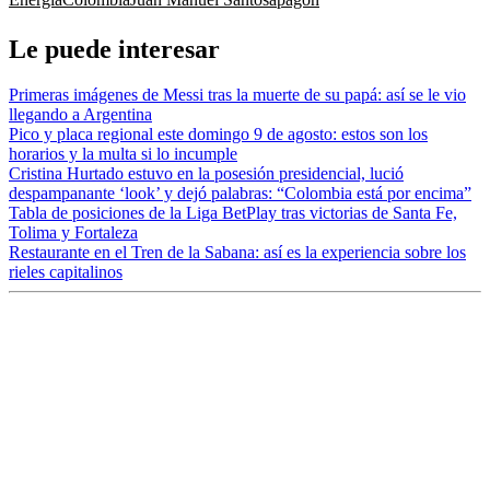
Le puede interesar
Primeras imágenes de Messi tras la muerte de su papá: así se le vio
llegando a Argentina
Pico y placa regional este domingo 9 de agosto: estos son los
horarios y la multa si lo incumple
Cristina Hurtado estuvo en la posesión presidencial, lució
despampanante ‘look’ y dejó palabras: “Colombia está por encima”
Tabla de posiciones de la Liga BetPlay tras victorias de Santa Fe,
Tolima y Fortaleza
Restaurante en el Tren de la Sabana: así es la experiencia sobre los
rieles capitalinos