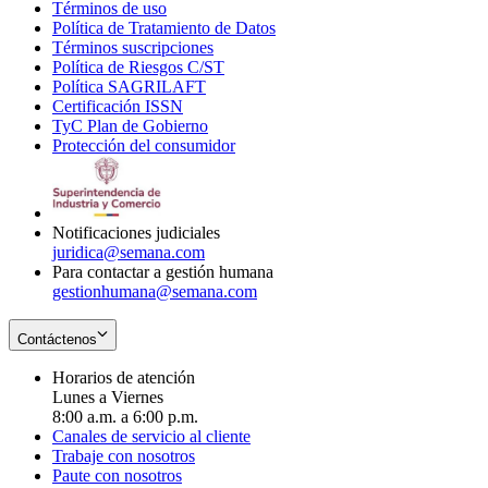
Términos de uso
Opens
Política de Tratamiento de Datos
in
Opens
Términos suscripciones
new
Opens
in
Política de Riesgos C/ST
window
in
Opens
new
Política SAGRILAFT
Opens
new
in
window
Certificación ISSN
Opens
in
window
new
TyC Plan de Gobierno
in
new
Opens
window
Protección del consumidor
new
window
in
Opens
window
new
in
window
new
window
Notificaciones judiciales
juridica@semana.com
Para contactar a gestión humana
gestionhumana@semana.com
Contáctenos
Horarios de atención
Lunes a Viernes
8:00 a.m. a 6:00 p.m.
Canales de servicio al cliente
Trabaje con nosotros
Paute con nosotros