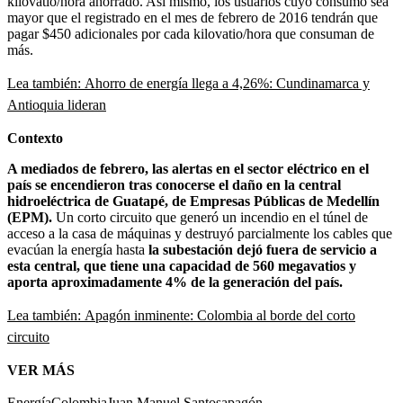
kilovatio/hora ahorrado. Así mismo, los usuarios cuyo consumo sea
mayor que el registrado en el mes de febrero de 2016 tendrán que
pagar $450 adicionales por cada kilovatio/hora que consuman de
más.
Lea también:
Ahorro de energía llega a 4,26%: Cundinamarca y
Antioquia lideran
Contexto
A mediados de febrero, las alertas en el sector eléctrico en el
país se encendieron tras conocerse el daño en la central
hidroeléctrica de Guatapé, de Empresas Públicas de Medellín
(EPM).
Un corto circuito que generó un incendio en el túnel de
acceso a la casa de máquinas y destruyó parcialmente los cables que
evacúan la energía hasta
la subestación dejó fuera de servicio a
esta central, que tiene una capacidad de 560 megavatios y
aporta aproximadamente 4% de la generación del país.
Lea también: Apagón inminente: Colombia al borde del corto
circuito
VER MÁS
Energía
Colombia
Juan Manuel Santos
apagón