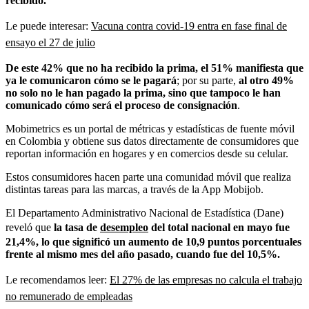
recibido.
Le puede interesar:
Vacuna contra covid-19 entra en fase final de
ensayo el 27 de julio
De este 42% que no ha recibido la prima, el 51% manifiesta que
ya le comunicaron cómo se le pagará
; por su parte,
al otro 49%
no solo no le han pagado la
prima, sino
que tampoco le han
comunicado cómo será el proceso de consignación
.
Mobimetrics
es un
portal de métricas y estadísticas de fuente móvil
en Colombia y obtiene sus datos directamente de consumidores que
reportan información en hogares y en comercios desde su celular.
Estos consumidores hacen parte una comunidad móvil que realiza
distintas tareas para las marcas, a través de la App
Mobijob
.
El Departamento Administrativo Nacional de Estadística (
Dane
)
reveló que
la tasa de
desempleo
del total nacional en mayo fue
21,4%, lo que significó un aumento de 10,9 puntos porcentuales
frente al mismo mes del año pasado, cuando fue del 10,5%.
Le recomendamos leer:
El 27% de las empresas no calcula el trabajo
no remunerado de empleadas