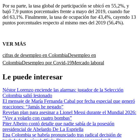
Por su parte, la tasa global de participación se ubicó en 55,2%, y
bajó 7,9 puntos porcentuales frente a mayo del 2019, cuando fue
del 63,1%. Finalmente, la tasa de ocupación fue 43,4%, cayendo 13
puntos porcentuales respecto al mismo mes del 2019 (56,4%).
VER MÁS
cifras de desempleo en Colombia
Desempleo en
Colombia
Desempleo por Covid-19
Mercado laboral
Le puede interesar
Néstor Lorenzo enciende las alarmas: jugador de la Selección
Colombia salió lesionado
El mensaje de María Fernanda Cabal por fecha especial que generó
reacciones: “Jamás he negado”
Revelan plan para asesinar a Lionel Messi durante el Mundial 2026:
“Voy a volarlo con cuatro bombas”
Piter Albeiro contó detalle que nadie sabía de la posesión
presidencial de Abelardo De La Espriella
Epa Colombia se habría pronunciado tras radical decisión de