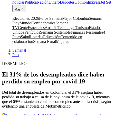
noticias
Política
Nación
Dinero
Deportes
Opinión
Impresa
Jet Set
Más
Elecciones 2026
Foros Semana
Mejor Colombia
Semana
Play
Mundo
Confidenciales
Semana
TV
Gente
Especiales
Arcadia
Tecnología
Turismo
Estados
Unidos
Vehículos
Semana Sostenible
Finanzas Personales
4
Patas
Salud
Loterías
Educación
Contenido en
colaboración
Semana Rural
Mujeres
Semana
|
País
DESEMPLEO
El 31% de los desempleados dice haber
perdido su empleo por covid-19
Del total de desempleados en Colombia, el 31% asegura haber
perdido su trabajo a causa de la coyuntura de la covid-19, mientras
que el 69% restante no contaba con empleo antes de la crisis, según
evidenció una encuesta de Mobimetrics.co.