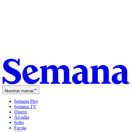
Nuestras marcas
Semana Play
Semana TV
Dinero
Arcadia
Soho
Opens
Fucsia
in
Opens