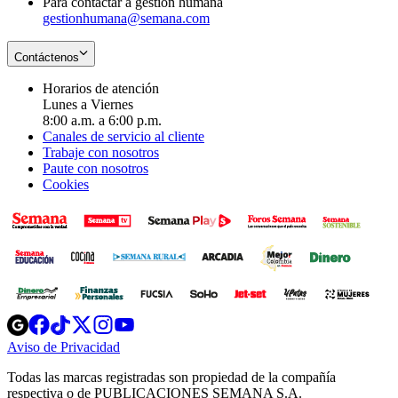
Para contactar a gestión humana
gestionhumana@semana.com
Contáctenos
Horarios de atención
Lunes a Viernes
8:00 a.m. a 6:00 p.m.
Canales de servicio al cliente
Trabaje con nosotros
Paute con nosotros
Cookies
Opens
Opens
Opens
Opens
Opens
in
in
in
in
in
Aviso de Privacidad
Opens
new
new
new
new
new
in
window
window
window
window
window
Todas las marcas registradas son propiedad de la compañía
new
respectiva o de PUBLICACIONES SEMANA S.A.
window