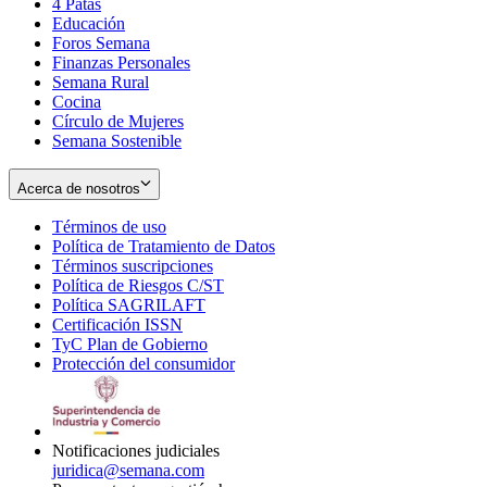
4 Patas
new
in
Educación
window
new
Foros Semana
window
Finanzas Personales
Semana Rural
Cocina
Círculo de Mujeres
Semana Sostenible
Acerca de nosotros
Términos de uso
Opens
Política de Tratamiento de Datos
in
Opens
Términos suscripciones
new
Opens
in
Política de Riesgos C/ST
window
in
Opens
new
Política SAGRILAFT
Opens
new
in
window
Certificación ISSN
Opens
in
window
new
TyC Plan de Gobierno
in
new
Opens
window
Protección del consumidor
new
window
in
Opens
window
new
in
window
new
window
Notificaciones judiciales
juridica@semana.com