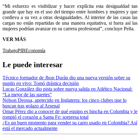
“Mi esfuerzo es visibilizar y hacer explícita esta desigualdad tan
grande que hay en el uso del tiempo entre hombres y mujeres y que
conlleva a su vez a otras desigualdades. Al interior de las casas las
cargas no están repartidas de una manera equitativa, si fuera así las
mujeres podrían avanzar en su carrera profesional”, concluye Peña.
VER MÁS
Trabajo
PIB
Economía
Le puede interesar
Técnico formador de Jhon Durán dio una nueva versión sobre su
pupilo en vivo: Tomó drástica decisión
Lucas González dio pista sobre nueva salida en Atlético Nacional:
“La mejor de las suertes”
Nelson Deossa, apetecido en Inglaterra: los cinco clubes que lo
buscan tras golazo al Arsenal
Omar Pérez dio a conocer de qué equipo es hincha en Colombia y le
rompió el corazón a Santa Fe: sorpresa total
¿Es un buen momento para vender su carro usado en Colombia? Así
está el mercado actualmente