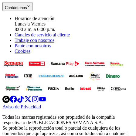
Contáctenos
Horarios de atención
Lunes a Viernes
8:00 a.m. a 6:00 p.m.
Canales de servicio al cliente
Trabaje con nosotros
Paute con nosotros
Cookies
Opens
Opens
Opens
Opens
Opens
in
in
in
in
in
Aviso de Privacidad
Opens
new
new
new
new
new
in
window
window
window
window
window
Todas las marcas registradas son propiedad de la compañía
new
respectiva o de PUBLICACIONES SEMANA S.A.
window
Se prohíbe la reproducción total o parcial de cualquiera de los
contenidos que aquí aparezca, así como su traducción a cualquier