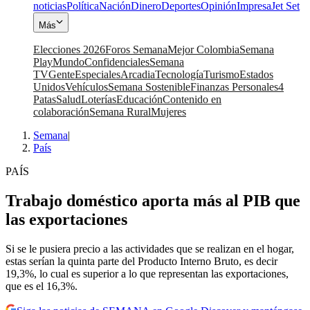
noticias
Política
Nación
Dinero
Deportes
Opinión
Impresa
Jet Set
Más
Elecciones 2026
Foros Semana
Mejor Colombia
Semana
Play
Mundo
Confidenciales
Semana
TV
Gente
Especiales
Arcadia
Tecnología
Turismo
Estados
Unidos
Vehículos
Semana Sostenible
Finanzas Personales
4
Patas
Salud
Loterías
Educación
Contenido en
colaboración
Semana Rural
Mujeres
Semana
|
País
PAÍS
Trabajo doméstico aporta más al PIB que
las exportaciones
Si se le pusiera precio a las actividades que se realizan en el hogar,
estas serían la quinta parte del Producto Interno Bruto, es decir
19,3%, lo cual es superior a lo que representan las exportaciones,
que es el 16,3%.